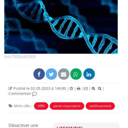
SHUTTER2U/ISTOCK
Publié le 02.05.2023 à 14h00
|
|
|
|
|
Commenter
Mots clés :
ARN
perte musculaire
vieillissement
Désactiver une