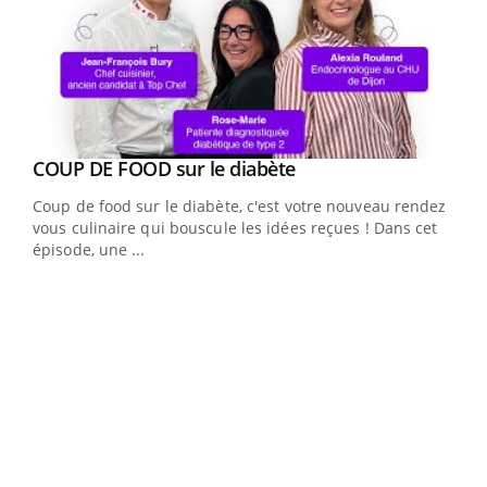
Youtube
cès
COUP DE FOOD sur le diabète
Youtube
Coup de food sur le diabète, c'est votre nouveau rendez-
 en
vous culinaire qui bouscule les idées reçues ! Dans cet
u
épisode, une ...
Qua
You
"Les
trav
DRH 