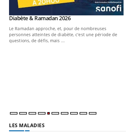
Youtube
Diabète & Ramadan 2026
Un « jumeau numérique » pour faciliter l’accès
Youtube
Youtube
Youtube
à la médecine préventive
Le Ramadan approche, et, pour de nombreuses
Un établissement lié à un groupe mutualiste innove en
personnes atteintes de diabète, c'est une période de
matière de bilan de santé : l'utilisation d'un « jumeau
questions, de défis, mais ...
numérique » permet ...
COU
You
Coup
vous
épis
LES MALADIES