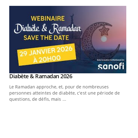
Youtube
Youtube
Diabète & Ramadan 2026
Youtube
Le Ramadan approche, et, pour de nombreuses
vie !
personnes atteintes de diabète, c'est une période de
…
questions, de défis, mais ...
Un 
You
à l