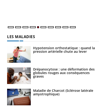
Un é
mati
numé
LES MALADIES
Hypotension orthostatique : quand la
pression artérielle chute au lever
Drépanocytose : une déformation des
globules rouges aux conséquences
graves
Maladie de Charcot (Sclérose latérale
amyotrophique)