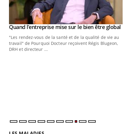
Yout
Quand l’entreprise mise sur le bien être global
Youtube
ndez-
"Les rendez-vous de la santé et de la qualité de vie au
cet
travail" de Pourquoi Docteur reçoivent Régis Blugeon,
DRH et directeur ...
Ecz
You
(3/3
Dans
vous
quot
LES MALADIES