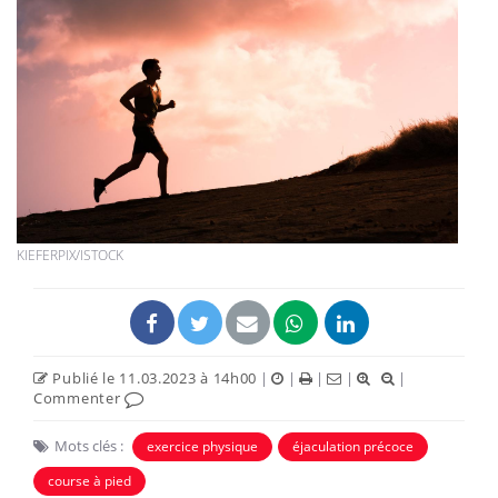
KIEFERPIX/ISTOCK
Publié le 11.03.2023 à 14h00
|
|
|
|
|
Commenter
Mots clés :
exercice physique
éjaculation précoce
course à pied