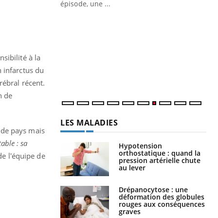
ière de bilan de
épisode, une ...
« jumeau
Qu
You
êtr
"Le
ibilité à la
qua
Doc
 infarctus du
dir
rébral récent.
n de
LES MALADIES
 de pays mais
able : sa
Hypotension
orthostatique : quand la
de l'équipe de
pression artérielle chute
au lever
Drépanocytose : une
déformation des globules
rouges aux conséquences
graves