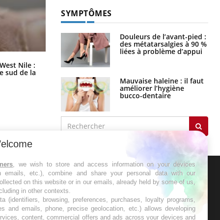
SYMPTÔMES
Douleurs de l’avant-pied :
des métatarsalgies à 90 %
liées à problème d’appui
Les médicaments GLP-1 protègent-
West Nile :
ils aussi les os ?
le sud de la
Mauvaise haleine : il faut
améliorer l’hygiène
bucco-dentaire
elcome
tners
, we wish to store and access information on your devices
in emails, etc.), combine and share your personal data with our
ollected on this website or in our emails, already held by some of us,
ER
ncluding in other contexts.
ta (identifiers, browsing, preferences, purchases, loyalty programs,
s les semaines les meilleures
es and emails, phone, precise geolocation, etc.) allows developing
ervices, content, commercial offers and ads across your devices and