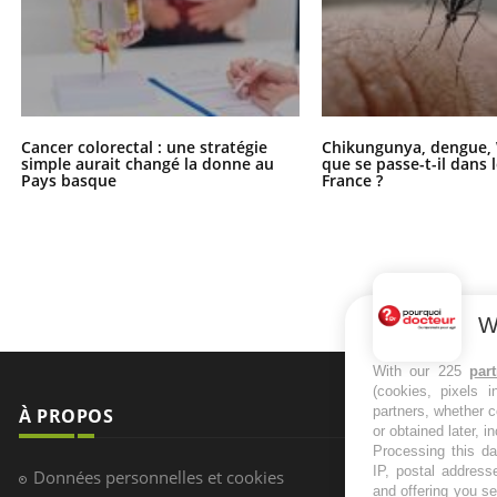
Cancer colorectal : une stratégie
Chikungunya, dengue, 
simple aurait changé la donne au
que se passe-t-il dans 
Pays basque
France ?
W
With our 225
par
(cookies, pixels 
partners, whether c
À PROPOS
NEWSLETT
or obtained later, i
Processing this da
Recevez toute
IP, postal address
Données personnelles et cookies
infos santé
and offering you s