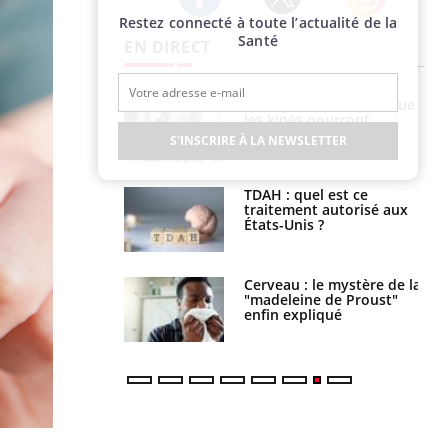
Restez connecté à toute l’actualité de la
Twitter
Facebook
Instagram
Santé
EN DIRECT
lose en Suisse :
Bilan prévention : ce que
st l’origine de la
les kinés pourront
nation ?
bientôt faire
S'INSCRIRE À LA NEWSLETTER
s alimentaires :
TDAH : quel est ce
velle arme contre
traitement autorisé aux
tions sévères
États-Unis ?
 gérer le
Cerveau : le mystère de la
 des enfants en
"madeleine de Proust"
s ?
enfin expliqué