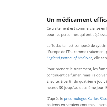
Un médicament effic
Ce traitement est commercialisé en E
pour les personnes qui ont déjà essa
Le Todacitan est composé de cytisine
l’Europe de l’Est comme traitement 
England Journal of Medicine
, elle se
Pour prendre le traitement, les fume
continuent de fumer, mais ils doiven
Ensuite, à partir du quatrième jour,
ale : et si on
Eczéma Chronique des Mains : se
Dia
Youtube
You
heures 30 jusqu’au douzième jour. En
ube
Youtube
préparer pour l’été !
Le 
D’après le
pneumologue Carlos Ráb
 diabète de type 2
L'été arrive… et avec lui, un tout nouveau
nom
ues chez les
rythme de vie ! Vacances, plage, piscine,
diab
patients en seraient contents. Il ser