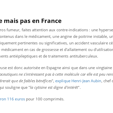
mutualiste innove en mat
s, mais ...
santé : l'utilisation d'un 
numérique » permet ...
e mais pas en France
 fumeur, faites attention aux contre-indications : une hypersens
contenus dans le médicament, une angine de poitrine instable, un
quement pertinentes ou significatives, un accident vasculaire cé
e médicament en cas de grossesse et d'allaitement ou d'utilisatio
ents antiépileptiques et de traitements antituberculeux.
use est donc autorisée en Espagne ainsi que dans une vingtaine
ceutiques ne s'intéressent pas à cette molécule car elle est peu rent
erait que de faibles bénéfices
",
explique Henri-Jean Aubin
, chef 
ui souligne que "
la cytisine est digne d'intérêt
".
iron 116 euros
pour 100 comprimés.