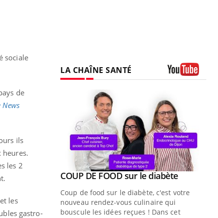
é sociale
LA CHAÎNE SANTÉ
Youtube
 pays de
e News
urs ils
x heures.
s les 2
Youtube
ue » pour
COUP DE FOOD sur le diabète
Youtube
nt.
médecine
Coup de food sur le diabète, c'est votre
et les
nouveau rendez-vous culinaire qui
n groupe
bouscule les idées reçues ! Dans cet
oubles gastro-