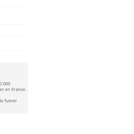
0.000
an en France.
 de fumer