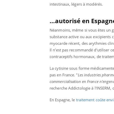
ez les soignants.
soleil, activités en plein air… Nos mains
défi
intestinaux, légers à modérés.
sont ...
…autorisé en Espagn
Néanmoins, même si vous êtes un gros
substance active ou aux excipients 
myocarde récent, des arythmies clini
Il n’est pas recommandé d’utiliser c
contraceptifs hormonaux, de traitem
La cytisine sous forme médicamente
pas en France. "
Les industries pharma
commercialisation en France n'engendr
recherche Addictologie à l'INSERM, q
En Espagne, le
traitement coûte env