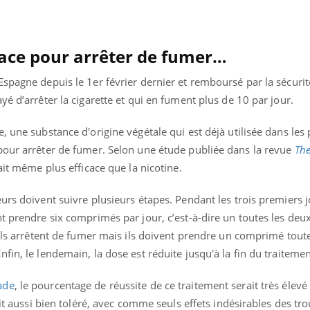
ace pour arrêter de fumer…
spagne depuis le 1er février dernier et remboursé par la sécurit
yé d’arrêter la cigarette et qui en fument plus de 10 par jour.
, une substance d'origine végétale qui est déjà utilisée dans les
pour arrêter de fumer. Selon une étude publiée dans la revue
Th
rait même plus efficace que la nicotine.
urs doivent suivre plusieurs étapes. Pendant les trois premiers jo
t prendre six comprimés par jour, c’est-à-dire un toutes les deu
 ils arrêtent de fumer mais ils doivent prendre un comprimé toute
Youtube
bète & Ramadan 2026
Un « jumeau numériq
tube
Youtube
fin, le lendemain, la dose est réduite jusqu'à la fin du traiteme
faciliter l’accès à la 
Ramadan approche, et, pour de
Youtube
préventive
ade
, le pourcentage de réussite de ce traitement serait très élevé 
breuses personnes atteintes de
Un établissement lié à u
ète, c'est une période de questions, de
ait aussi bien toléré, avec comme seuls effets indésirables des tr