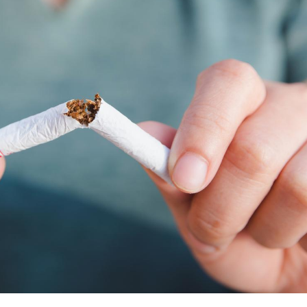
Le smartphone nuit-il à
Légionel
l'apprentissage de la
quelle e
lecture ?
contami
Mordue par une tique en
Allergie
vacances, elle reste dans
une nou
le coma pendant 42 jours
les réac
Mordue par un
Comment
barracuda, une petite fille
sommeil
secourue grâce à un
vacance
réflexe essentiel