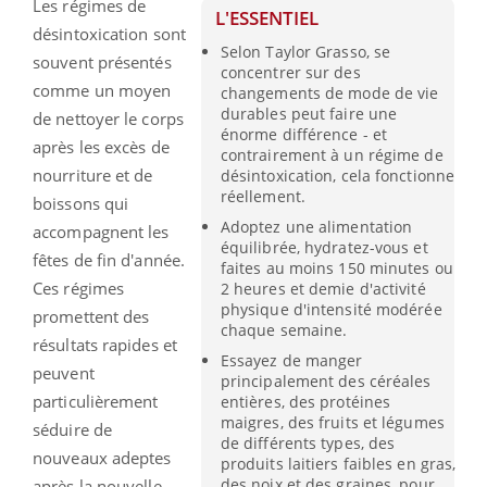
Les régimes de
L'ESSENTIEL
désintoxication sont
Selon Taylor Grasso, se
souvent présentés
concentrer sur des
comme un moyen
changements de mode de vie
durables peut faire une
de nettoyer le corps
énorme différence - et
après les excès de
contrairement à un régime de
nourriture et de
désintoxication, cela fonctionne
réellement.
boissons qui
Adoptez une alimentation
accompagnent les
équilibrée, hydratez-vous et
fêtes de fin d'année.
faites au moins 150 minutes ou
Ces régimes
2 heures et demie d'activité
physique d'intensité modérée
promettent des
chaque semaine.
résultats rapides et
Essayez de manger
peuvent
principalement des céréales
particulièrement
entières, des protéines
maigres, des fruits et légumes
séduire de
de différents types, des
nouveaux adeptes
produits laitiers faibles en gras,
des noix et des graines, pour
après la nouvelle