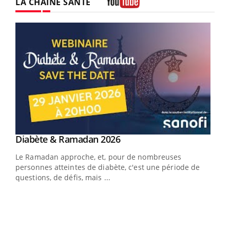
LA CHAÎNE SANTÉ
Youtube
Youtube
Diabète & Ramadan 2026
Youtube
Le Ramadan approche, et, pour de nombreuses
vie !
personnes atteintes de diabète, c'est une période de
…
questions, de défis, mais ...
Un 
You