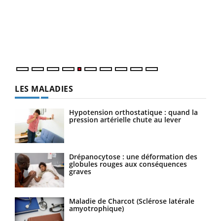
à l
Un é
mati
numé
LES MALADIES
Hypotension orthostatique : quand la
pression artérielle chute au lever
Drépanocytose : une déformation des
globules rouges aux conséquences
graves
Maladie de Charcot (Sclérose latérale
amyotrophique)