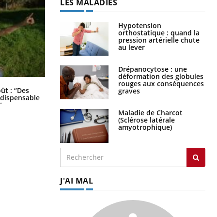
LES MALADIES
Hypotension
orthostatique : quand la
pression artérielle chute
au lever
Drépanocytose : une
déformation des globules
rouges aux conséquences
Les troubles du sommeil modifient
oût : “Des
graves
votre cerveau !
indispensable
”
Maladie de Charcot
(Sclérose latérale
amyotrophique)
J'AI MAL