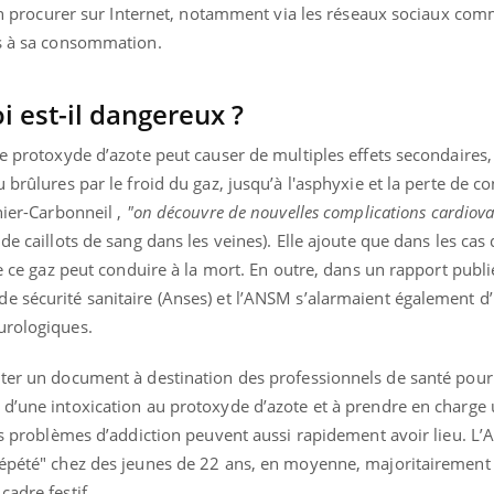
s’en procurer sur Internet, notamment via les réseaux sociaux c
és à sa consommation.
i est-il dangereux ?
de protoxyde d’azote peut causer de multiples effets secondaires,
 brûlures par le froid du gaz, jusqu’à l'asphyxie et la perte de c
nier-Carbonneil ,
"on découvre de nouvelles complications cardiova
e caillots de sang dans les veines). Elle ajoute que dans les cas 
de ce gaz peut conduire à la mort. En outre, dans un rapport publi
e sécurité sanitaire (Anses) et l’ANSM s’alarmaient également d
urologiques.
iter un document à destination des professionnels de santé pour 
 d’une intoxication au protoxyde d’azote et à prendre en charg
 des problèmes d’addiction peuvent aussi rapidement avoir lieu. 
"répété" chez des jeunes de 22 ans, en moyenne, majoritaireme
cadre festif.