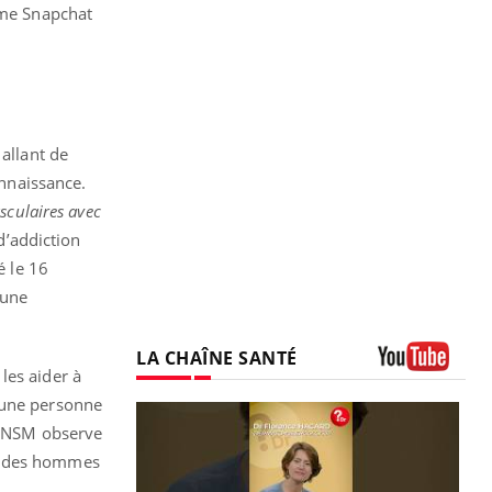
omme Snapchat
 allant de
onnaissance.
sculaires avec
d’addiction
é le 16
’une
LA CHAÎNE SANTÉ
les aider à
Youtube
e une personne
L’ANSM observe
nt des hommes