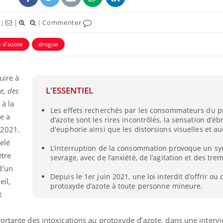
|
|
|
Commenter
 d'azote
drogue
uire à
L'ESSENTIEL
e, des
à la
Les effets recherchés par les consommateurs du p
e a
d’azote sont les rires incontrôlés, la sensation d’ébr
 2021.
d'euphorie ainsi que les distorsions visuelles et au
elé
Les troubles du sommeil
Syndrom
L’interruption de la consommation provoque un s
modifient votre cerveau !
quels so
être
exercice
sevrage, avec de l’anxiété, de l’agitation et des tr
d’un
Depuis le 1er juin 2021, une loi interdit d’offrir o
eil,
protoxyde d’azote à toute personne mineure.
Mon enfant est-il trop
Comment
t
sensible ou simplement
pendant
très empathique ?
portante des intoxications au protoxyde d’azote, dans une interv