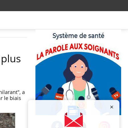
 plus
ilarant", a
 le biais
Publicité