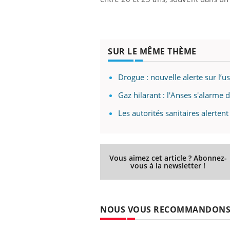
Eczéma Chronique des Mains :
Car
Youtube
You
SUR LE MÊME THÈME
Youtube
expliquer ma maladie
pré
Il y a des sujets qui sont faciles à aborder...
Fati
Drogue : nouvelle alerte sur l’u
d'autres non ! D'un côté, poser des
mêm
Gaz hilarant : l'Anses s'alarme
questions sur la maladie d'un proche c'est
care
montrer ...
...
Les autorités sanitaires alertent
Vous aimez cet article ? Abonnez-
vous à la newsletter !
NOUS VOUS RECOMMANDON