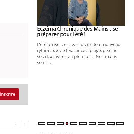
ale : et si on
Eczéma Chronique des Mains : se
Youtube
ube
Youtube
préparer pour l’été !
e diabète de type 2
L'été arrive… et avec lui, un tout nouveau
çues chez les
rythme de vie ! Vacances, plage, piscine,
ez les soignants.
soleil, activités en plein air… Nos mains
sont ...
Di
You
Le 
nom
dia
'inscrire
défi