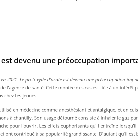
Bébés, jeunes enfants :
Hantavir
quelle trousse à
détecté 
pharmacie pour les
en Fran
vacances ?
e est devenu une préoccupation import
5 en 2021. Le protoxyde d’azote est devenu une préoccupation impo
e de l’agence de santé. Cette montée des cas est liée à un intérêt 
s chez les jeunes.
 utilisé en médecine comme anesthésiant et antalgique, et en cuisi
ons à chantilly. Son usage détourné consiste à inhaler le gaz par 
che pour l'ouvrir. Les effets euphorisants qu’il entraîne lorsqu’il 
et ont contribué à sa popularité grandissante. D’autant qu’il es