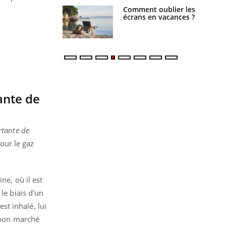
us : un cas
Comment oublier les
chez un touriste
écrans en vacances ?
ce
ante de
rtante de
pour le gaz
ne, où il est
le biais d'un
est inhalé, lui
t bon marché