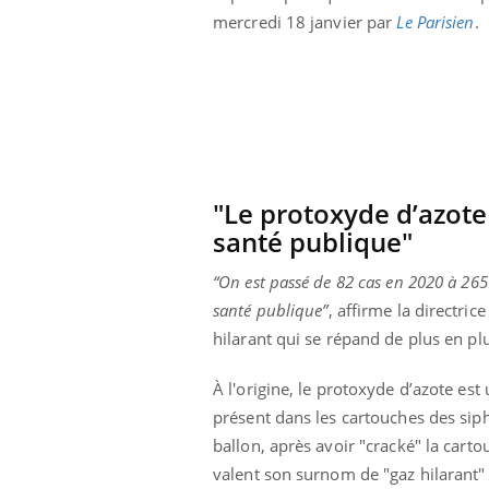
Éclipse solaire du 12 août
mercredi 18 janvier par
Le Parisien
.
: “Des verres adaptés,
c'est indispensable pour
la santé des yeux”
"Le protoxyde d’azot
santé publique"
“On est passé de 82 cas en 2020 à 26
santé publique”
, affirme la directric
hilarant qui se répand de plus en plu
À l'origine, le protoxyde d’azote est
présent dans les cartouches des siph
ballon, après avoir "cracké" la cartou
valent son surnom de "gaz hilarant" 