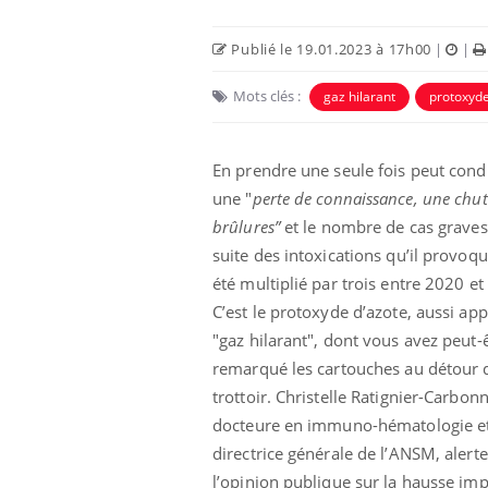
Publié le 19.01.2023 à 17h00
|
|
Mots clés :
gaz hilarant
protoxyde
En prendre une seule fois peut cond
une "
perte de connaissance, une chut
brûlures”
et le nombre de cas graves 
suite des intoxications qu’il provoqu
été multiplié par trois entre 2020 et
C’est le protoxyde d’azote, aussi app
Fatigue en vacances :
normal ou signe d’une
"gaz hilarant", dont vous avez peut-
maladie ?
remarqué les cartouches au détour 
trottoir. Christelle Ratignier-Carbonn
Et si les caries pouvaient
docteure en immuno-hématologie e
bientôt disparaître sans
plombage ?
directrice générale de l’ANSM, alerte
l’opinion publique sur la hausse im