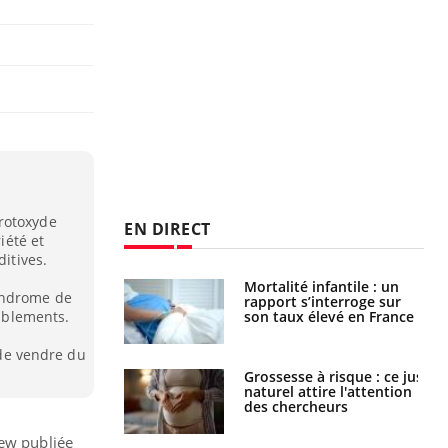
rotoxyde
EN DIRECT
iété et
ditives.
e métabolique :
Mortalité infantile : un
yndrome de
nt les meilleurs
rapport s’interroge sur
s physiques ?
son taux élevé en France
emblements.
u de vendre du
 éviter une otite
Grossesse à risque : ce jus
 les vacances ?
naturel attire l'attention
des chercheurs
iew publiée