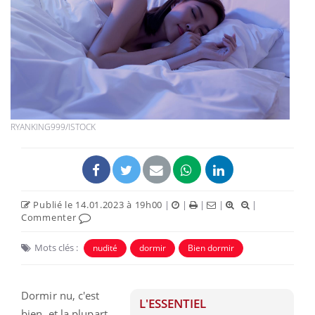
RYANKING999/ISTOCK
Publié le 14.01.2023 à 19h00
|
|
|
|
|
Commenter
Mots clés :
nudité
dormir
Bien dormir
Dormir nu, c'est
L'ESSENTIEL
bien, et la plupart