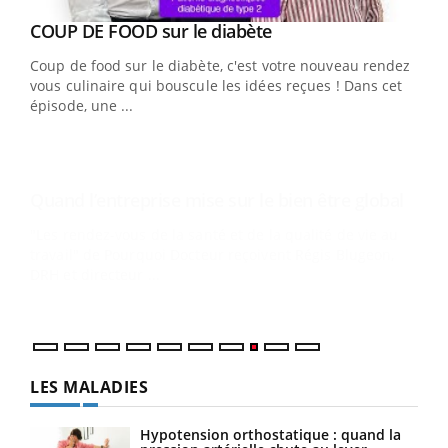
Youtube
Yout
COUP DE FOOD sur le diabète
Quand l’entreprise mise sur le bien être global
Youtube
Youtube
Coup de food sur le diabète, c'est votre nouveau rendez-
"Les rendez-vous de la santé et de la qualité de vie au
vous culinaire qui bouscule les idées reçues ! Dans cet
travail" de Pourquoi Docteur reçoivent Régis Blugeon,
épisode, une ...
DRH et directeur ...
Ecz
You
(3/3
Dans
vous
quot
LES MALADIES
Hypotension orthostatique : quand la