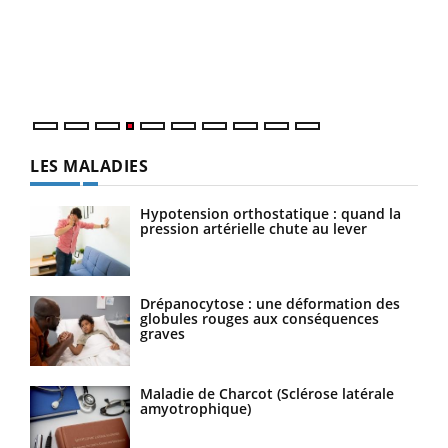
Le 
pers
ques
LES MALADIES
Hypotension orthostatique : quand la
pression artérielle chute au lever
Drépanocytose : une déformation des
globules rouges aux conséquences
graves
Maladie de Charcot (Sclérose latérale
amyotrophique)