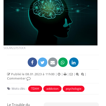
SOLAR22/ISTOCK
Publié le 08.01.2023 à 11h00
|
|
|
|
|
Commenter
Mots clés :
TDAH
addiction
psychologie
Le Trouble du