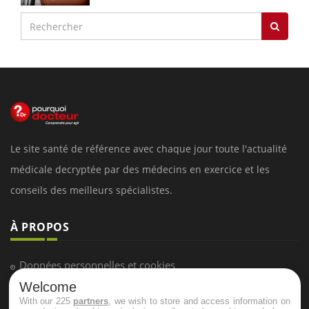
Le site santé de référence avec chaque jour toute l'actualité
médicale decryptée par des médecins en exercice et les
conseils des meilleurs spécialistes.
À PROPOS
Données personnelles et cookies
Welcome
Qui sommes-nous
With our 225
partners
, we wish to store and access information on
Conditions d'utilisation