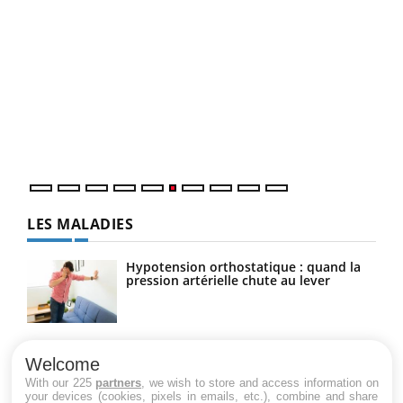
COU
You
Coup
vous
épis
LES MALADIES
Hypotension orthostatique : quand la
pression artérielle chute au lever
Drépanocytose : une déformation des
globules rouges aux conséquences
Welcome
graves
With our 225
partners
, we wish to store and access information on
your devices (cookies, pixels in emails, etc.), combine and share