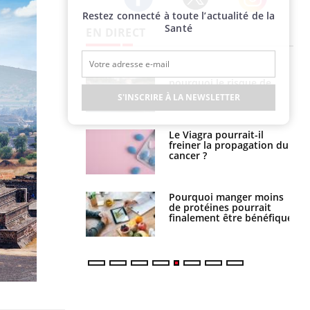
Restez connecté à toute l’actualité de la
Twitter
Facebook
Instagram
Santé
EN DIRECT
e empêche-t-elle
Fortes chaleurs :
r la nuit ?
pourquoi le risque de
noyade grimpe-t-il ?
S'INSCRIRE À LA NEWSLETTER
 fin du comprimé
Le Viagra pourrait-il
 jours se profile-t-
freiner la propagation du
n ?
cancer ?
i votre ventre
Pourquoi manger moins
il les premiers
de protéines pourrait
 vos vacances ?
finalement être bénéfique