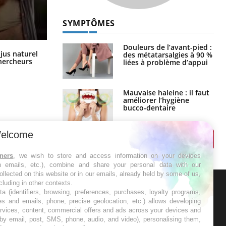
SYMPTÔMES
Douleurs de l’avant-pied :
Comment oublier les écrans en
 jus naturel
des métatarsalgies à 90 %
vacances ?
chercheurs
liées à problème d’appui
Mauvaise haleine : il faut
améliorer l’hygiène
bucco-dentaire
elcome
tners
, we wish to store and access information on your devices
in emails, etc.), combine and share your personal data with our
ollected on this website or in our emails, already held by some of us,
ncluding in other contexts.
ta (identifiers, browsing, preferences, purchases, loyalty programs,
ER
es and emails, phone, precise geolocation, etc.) allows developing
ervices, content, commercial offers and ads across your devices and
 by email, post, SMS, phone, audio, and video), personalising them,
s les semaines les meilleures