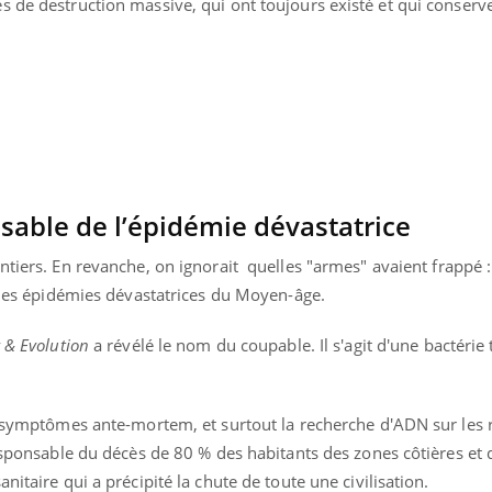
s de destruction massive, qui ont toujours existé et qui conserv
sable de l’épidémie dévastatrice
ntiers. En revanche, on ignorait
quelles "armes" avaient frappé :
s des épidémies dévastatrices du Moyen-âge.
 & Evolution
a révélé le nom du coupable. Il s'agit d'une bactérie 
uline & Charge mentale : et si on
Eczéma Chronique des
tube
Youtube
Youtube
Y
it en parler??
préparer pour l’été !
es symptômes ante-mortem, et surtout la recherche d'ADN sur les 
responsable du décès de 80 % des habitants des zones côtières et
026, l'insuline dans le diabète de type 2
L'été arrive… et avec lui,
e entourée d'idées reçues chez les
rythme de vie ! Vacances, 
nitaire qui a précipité la chute de toute une civilisation.