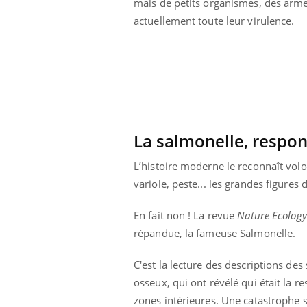
mais de petits organismes, des arme
actuellement toute leur virulence.
La salmonelle, respon
Carence en fer : comprendre pour
Youtube
L’histoire moderne le reconnaît volo
Youtube
prévenir
variole, peste... les grandes figure
Fatigue, irritabilité, brouillard mental ou
même alopécie… Les symptômes de la
En fait non ! La revue
Nature Ecology
carence en fer sont multiples ce qui la rend
répandue, la fameuse Salmonelle.
...
 Mains :
Ins
You
Youtube
osa
C'est la lecture des descriptions d
osseux, qui ont révélé qui était la 
aciles à aborder...
En 2
poser des
rest
zones intérieures. Une catastrophe sa