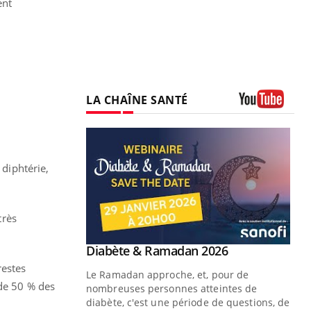
ent
LA CHAÎNE SANTÉ
Youtube
 diphtérie,
très
Youtube
 Mains : se
Diabète & Ramadan 2026
Youtube
outube
restes
Le Ramadan approche, et, pour de
 de 50 % des
 un tout nouveau
nombreuses personnes atteintes de
plage, piscine,
diabète, c'est une période de questions, de