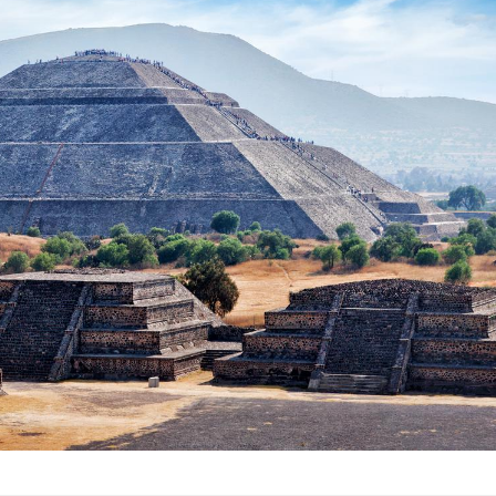
Chikungunya, dengue,
La siest
West Nile : que se passe-
de dormi
t-il dans le sud de la
France ?
Les médicaments GLP-1
VIH : la
protègent-ils aussi les os
tous les
?
elle enfi
Cytomégalovirus : ce qui
Pourquo
change dans la prise en
gâche-t-
charge des femmes
jours de
enceintes