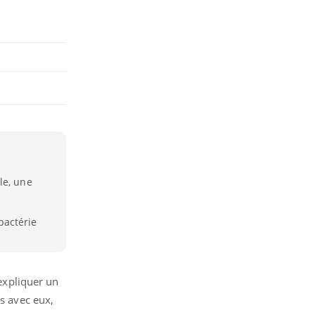
le, une
bactérie
 expliquer un
rs avec eux,