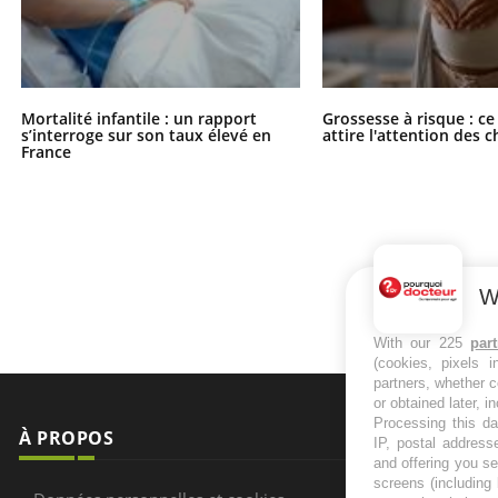
Mortalité infantile : un rapport
Grossesse à risque : ce
s’interroge sur son taux élevé en
attire l'attention des 
France
W
With our 225
par
(cookies, pixels 
partners, whether c
or obtained later, i
Processing this da
À PROPOS
NEWSLETT
IP, postal address
and offering you s
screens (including
Recevez toute