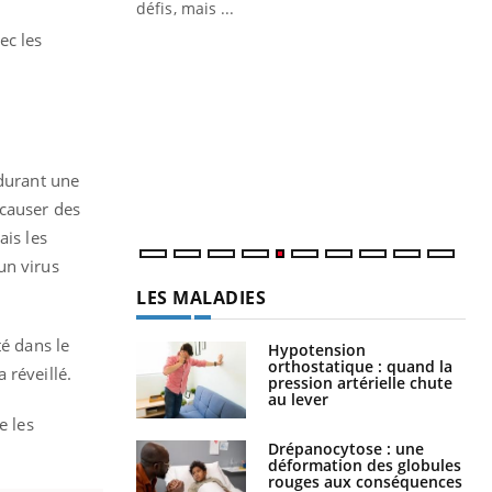
 air… Nos mains
défis, mais ...
ec les
Un
You
fac
pr
Un 
mut
san
 durant une
num
 causer des
ais les
un virus
LES MALADIES
té dans le
Hypotension
orthostatique : quand la
 réveillé.
pression artérielle chute
au lever
e les
Drépanocytose : une
déformation des globules
rouges aux conséquences