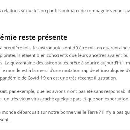
ients comme parfois chez les soignants.
soleil, activités en plein
sont ...
es relations sexuelles ou par les animaux de compagnie venant av
émie reste présente
la première fois, les astronautes ont dû être mis en quarantaine
plorateurs étaient bien conscients que leurs ancêtres avaient pu
ns. La quarantaine des astronautes prête à sourire aujourd'hui, m
 le monde est à la merci d'une mutation rapide et inexpliquée d'
pandémie de Covid-19 en est une très récente illustration.
sait, par exemple, que les avions n'ont pas été sans responsabili
 un très vieux virus caché quelque part et que son exportation a
e monde débarquait sur notre bonne vieille Terre ? Il n'y a pas qu
ent...