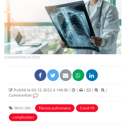
CHINNAPONG/ISTOCK
Publié le 03.12.2022 à 14h30
|
|
|
|
|
Commenter
Mots clés :
Fibrose pulmonaire
Covid-19
complication