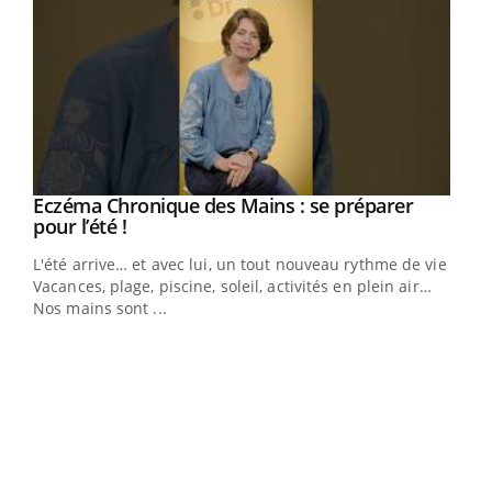
Eczéma Chronique des Mains : se préparer
Youtube
Youtube
pour l’été !
L'été arrive… et avec lui, un tout nouveau rythme de vie !
Vacances, plage, piscine, soleil, activités en plein air…
Nos mains sont ...
Dia
You
Le 
pers
ques