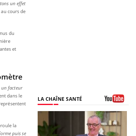
tons un effet
e au cours de
nnus du
mière
antes et
domètre
t un facteur
ent dans le
LA CHAÎNE SANTÉ
 représentent
Youtube
Youtube
 diabète
éroule la
e, c'est votre
forme puis se