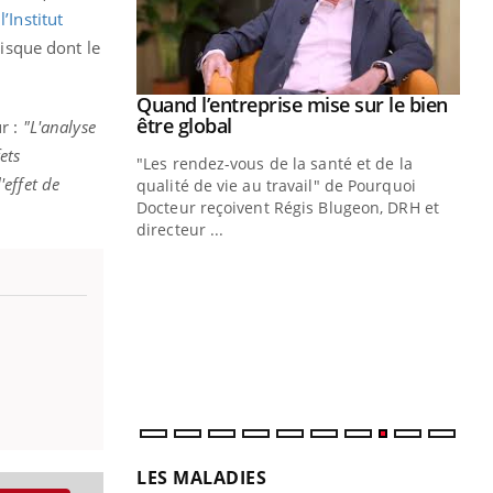
naire qui
e
l’Institut
 ! Dans cet
risque dont le
Quand l’entreprise mise sur le bien
Youtube
Youtube
être global
ur :
"L'analyse
ets
"Les rendez-vous de la santé et de la
effet de
qualité de vie au travail" de Pourquoi
Docteur reçoivent Régis Blugeon, DRH et
directeur ...
Ec
You
quo
Dan
der
com
et é
LES MALADIES