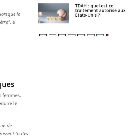
s alimentaires :
TDAH : quel est ce
velle arme contre
traitement autorisé aux
lorsque le
tions sévères
États-Unis ?
ètre"
, a
sques
es femmes.
duire le
.
que de
rnissent toutes