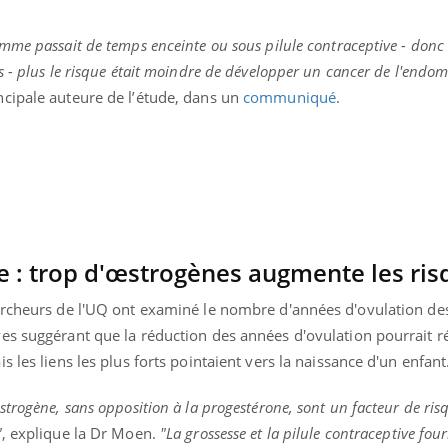
Mordue par une tique en
Allergie
vacances, elle reste dans
une nou
mme passait de temps enceinte ou sous pilule contraceptive - donc 
le coma pendant 42 jours
les réac
 - plus le risque était moindre de développer un cancer de l'endom
cipale auteure de l’étude, dans un
communiqué
.
e : trop d'œstrogènes augmente les ri
hercheurs de l'UQ ont examiné le nombre d'années d'ovulation d
es suggérant que la réduction des années d'ovulation pourrait ré
 les liens les plus forts pointaient vers la naissance d'un enfant
trogène, sans opposition à la progestérone, sont un facteur de ris
"
, explique la Dr Moen.
"La grossesse et la pilule contraceptive fou