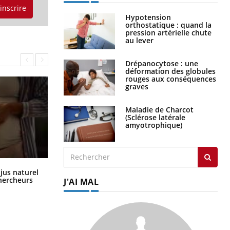
'inscrire
Hypotension
orthostatique : quand la
pression artérielle chute
au lever
Drépanocytose : une
déformation des globules
rouges aux conséquences
graves
Maladie de Charcot
(Sclérose latérale
amyotrophique)
Comment oublier les écrans en
 jus naturel
vacances ?
chercheurs
J'AI MAL