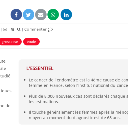
|
|
|
Commenter
grossesse
étude
ute
L'ESSENTIEL
sité
tudié
Le cancer de l'endomètre est la 4ème cause de can
Grossesse et chaleur : ce
Mordue 
femme en France, selon l’Institut national du cance
que dit la science
barracud
secouru
tiques
réflexe 
Plus de 8.000 nouveaux cas sont déclarés chaque 
les estimations.
me de
Le smartphone nuit-il à
Légionel
l'apprentissage de la
quelle e
Il touche généralement les femmes après la ménop
lecture ?
contami
moyen au moment du diagnostic est de 68 ans.