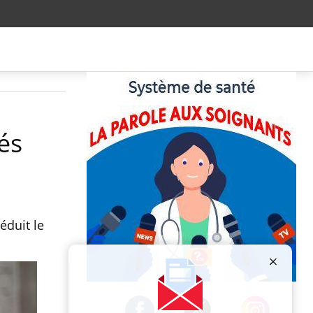
és
éduit le
Publicité