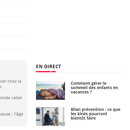
EN DIRECT
cer chez la
par un
Comment gérer le
r.
a, une petite fille
sommeil des enfants en
e grâce à un
vacances ?
essentiel
année selon
lose en Suisse :
Bilan prévention : ce que
st l’origine de la
les kinés pourront
ause ; l'âge
nation ?
bientôt faire