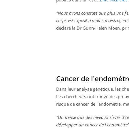
 votre ventre
Pourquoi manger moins
l les premiers
de protéines pourrait
"Nous avons constaté que plus une fe
 vos vacances ?
finalement être bénéfique
corps est exposé à moins d'œstrogènes
déclaré la Dr Gunn-Helen Moen, prin
Cancer de l'endomètr
Dans leur analyse génétique, les c
Les chercheurs ont trouvé des preuv
risque de cancer de l'endomètre, mais
"On pense que des niveaux élevés d'œs
développer un cancer de l'endomètre