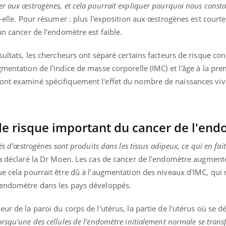
r aux œstrogènes, et cela pourrait expliquer pourquoi nous consta
t-elle. Pour résumer : plus l'exposition aux œstrogènes est court
un cancer de l'endomètre est faible.
ésultats, les chercheurs ont séparé certains facteurs de risque co
gmentation de l'indice de masse corporelle (IMC) et l'âge à la pre
ont examiné spécifiquement l'effet du nombre de naissances viv
 de risque important du cancer de l'en
vés d'œstrogènes sont produits dans les tissus adipeux, ce qui en fai
 a déclaré la Dr Moen. Les cas de cancer de l'endomètre augment
ue cela pourrait être dû à l'augmentation des niveaux d'IMC, qui
'endomètre dans les pays développés.
COUP DE FOOD sur le
Youtube
ur de la paroi du corps de l'utérus, la partie de l'utérus où se d
Coup de food sur le diabèt
rsqu'une des cellules de l'endomètre initialement normale se trans