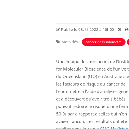
Publié le 08.11.2022 à 16h00
|
|
Mots clés :
cancer de l'endomètre
Une équipe de chercheurs de l'Instit
for Molecular Bioscience de l’univer
du Queensland (UQ) en Australie a é
e empêche-t-elle
Fortes chaleurs :
les facteurs de risque du cancer de
 la nuit ?
pourquoi le risque de
noyade grimpe-t-il ?
l'endomètre à l'aide d'analyses géné
et a découvert qu'avoir trois bébés
pouvait réduire le risque d'une fem
 fin du comprimé
Le Viagra pourrait-il
jours se profile-t-
freiner la propagation du
50 % par à rapport à celles qui n’en
n ?
cancer ?
avaient aucun. Les résultats ont été
publiés dans la revue
BMC Medicine
.