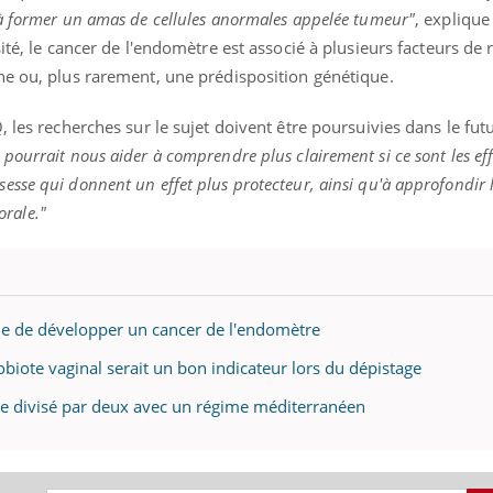
nouveau rendez-vous culi
à former un amas de cellules anormales appelée tumeur"
, expliqu
bouscule les idées reçues
épisode, une ...
sité, le cancer de l'endomètre est associé à plusieurs facteurs de 
ne ou, plus rarement, une prédisposition génétique.
« jumeau numérique » pour
tube
iliter l’accès à la médecine
 les recherches sur le sujet doivent être poursuivies dans le fut
Youtube
ventive
ourrait nous aider à comprendre plus clairement si ce sont les eff
se qui donnent un effet plus protecteur, ainsi qu'à approfondir l'
établissement lié à un groupe
ualiste innove en matière de bilan de
orale."
é : l'utilisation d'un « jumeau
érique » permet ...
que de développer un cancer de l'endomètre
obiote vaginal serait un bon indicateur lors du dépistage
que divisé par deux avec un régime méditerranéen