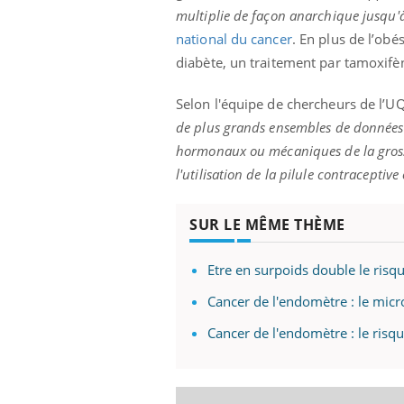
multiplie de façon anarchique jusqu'
national du cancer
. En plus de l’obé
diabète, un traitement par tamoxifè
Youtube
 Mains : se
Diabète & Ramadan 2026
Un 
Youtube
You
outube
fac
Selon l'équipe de chercheurs de l’UQ,
Le Ramadan approche, et, pour de
pré
de plus grands ensembles de données p
un tout nouveau
nombreuses personnes atteintes de
hormonaux ou mécaniques de la grosses
Un 
lage, piscine,
diabète, c'est une période de questions, de
mut
air… Nos mains
défis, mais ...
l'utilisation de la pilule contraceptive 
sant
num
SUR LE MÊME THÈME
Etre en surpoids double le ris
Cancer de l'endomètre : le micr
Cancer de l'endomètre : le ris