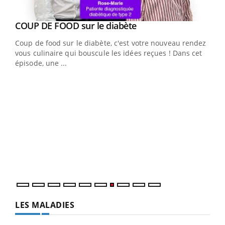
Youtube
cès
COUP DE FOOD sur le diabète
Youtube
Coup de food sur le diabète, c'est votre nouveau rendez-
 en
vous culinaire qui bouscule les idées reçues ! Dans cet
u
épisode, une ...
Qua
You
"Les
trav
DRH 
LES MALADIES