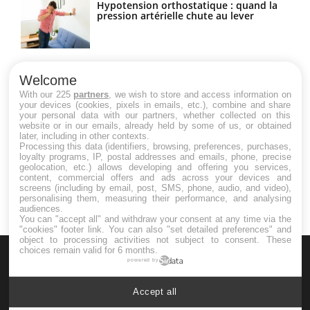
Hypotension orthostatique : quand la
pression artérielle chute au lever
Drépanocytose : une déformation des
globules rouges aux conséquences
Welcome
graves
With our 225
partners
, we wish to store and access information on
your devices (cookies, pixels in emails, etc.), combine and share
your personal data with our partners, whether collected on this
website or in our emails, already held by some of us, or obtained
Maladie de Charcot (Sclérose latérale
later, including in other contexts.
amyotrophique)
Processing this data (identifiers, browsing, preferences, purchases,
loyalty programs, IP, postal addresses and emails, phone, precise
geolocation, etc.) allows developing and offering you services,
content, commercial offers and ads across your devices and
screens (including by email, post, SMS, phone, audio, and video),
personalising them, measuring their performance, and analysing
audiences.
You can "accept all" and withdraw your consent at any time via the
"cookies" footer link
. You can also "set detailed preferences" and
object to processing activities not subject to consent. These
choices remain valid for 6 months.
powered by
Accept all