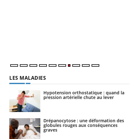
Qua
You
"Les
trav
DRH 
LES MALADIES
Hypotension orthostatique : quand la
pression artérielle chute au lever
Drépanocytose : une déformation des
globules rouges aux conséquences
graves