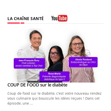
LA CHAÎNE SANTÉ
Youtube
Youtube
cès
COUP DE FOOD sur le diabète
Youtube
Coup de food sur le diabète, c'est votre nouveau rendez-
 en
vous culinaire qui bouscule les idées reçues ! Dans cet
u
épisode, une ...