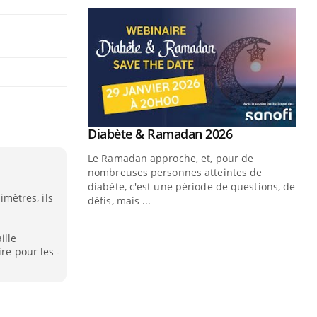
Youtube
 Mains : se
Diabète & Ramadan 2026
Youtube
outube
Le Ramadan approche, et, pour de
 un tout nouveau
nombreuses personnes atteintes de
plage, piscine,
diabète, c'est une période de questions, de
imètres, ils
 air… Nos mains
défis, mais ...
Un
You
ille
fac
re pour les ­
pr
Un 
mut
san