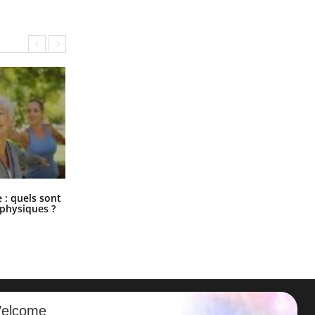
Comment éviter une otite pendant
: quels sont
les vacances ?
 physiques ?
elcome