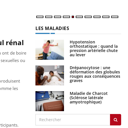
num
LES MALADIES
ul rénal
Hypotension
orthostatique : quand la
pression artérielle chute
n ont de boire
au lever
s sexuelles ou
Drépanocytose : une
déformation des globules
rouges aux conséquences
graves
 produisent
 comme les
Maladie de Charcot
(Sclérose latérale
amyotrophique)
ticipants.