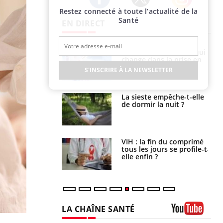
Restez connecté à toute l’actualité de la
Twitter
Facebook
Instagram
Santé
EN DIRECT
olorectal : une
Cytomégalovirus : ce qui
e simple aurait
change dans la prise en
la donne au Pays
charge des femmes
S'INSCRIRE À LA NEWSLETTER
enceintes
unya, dengue,
La sieste empêche-t-elle
e : que se passe-
de dormir la nuit ?
s le sud de la
icaments GLP-1
VIH : la fin du comprimé
t-ils aussi les os
tous les jours se profile-t-
elle enfin ?
LA CHAÎNE SANTÉ
Youtube