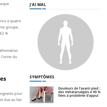
chaque
J'AI MAL
trois à quatre
même groupe,
 62 %
’élimination
 l'urine du
SYMPTÔMES
nes
Douleurs de l’avant-pied :
des métatarsalgies à 90 %
angeants pour
liées à problème d’appui
st due au fait