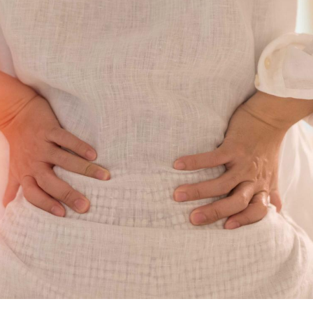
Grossesse à risque : ce jus
Cancer c
naturel attire l'attention
stratégi
des chercheurs
changé 
basque
Comment oublier les
Chikung
écrans en vacances ?
West Nil
t-il dan
France ?
Toujours connectés :
Les méd
comment le travail
protègen
empiète de plus en plus
?
sur nos soirées