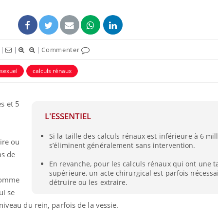
|
|
|
Commenter
 sexuel
calculs rénaux
uline & Charge mentale : et si on
Eczéma Chronique des
tube
Youtube
Youtube
Y
it en parler??
préparer pour l’été !
s et 5
L'ESSENTIEL
026, l'insuline dans le diabète de type 2
L'été arrive… et avec lui,
e entourée d'idées reçues chez les
rythme de vie ! Vacances, 
Si la taille des calculs rénaux est inférieure à 6 mill
ients comme parfois chez les soignants.
soleil, activités en plein
ire ou
s’éliminent généralement sans intervention.
sont ...
ns de
En revanche, pour les calculs rénaux qui ont une ta
supérieure, un acte chirurgical est parfois nécessai
 comme
détruire ou les extraire.
ui se
niveau du rein, parfois de la vessie.