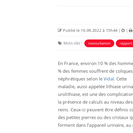
Publié le 16.09.2022 à 15h44
|
|
Mots clés :
masturbation
rapport
 Mains :
Carence en fer : comprendre pour
Ins
Youtube
You
Youtube
Youtube
prévenir
osa
En France, environ 10 % des homme
% des femmes souffrent de coliques
aciles à aborder...
Fatigue, irritabilité, brouillard mental ou
En 2
poser des
même alopécie… Les symptômes de la
rest
néphrétiques selon le
Vidal
. Cette
'un proche c'est
carence en fer sont multiples ce qui la rend
pat
maladie, aussi appelée lithiase urina
...
urolithiase, est une des complicatio
la présence de calculs au niveau des
reins. Ceux-ci peuvent être définis
des petites pierres ou des cristaux q
forment dans l’appareil urinaire, au 