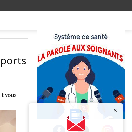
pports
it vous
Publicité