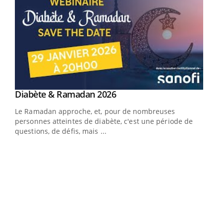
Youtube
Diabète & Ramadan 2026
Youtube
Le Ramadan approche, et, pour de nombreuses
personnes atteintes de diabète, c'est une période de
questions, de défis, mais ...
Un « jumeau numérique » pour faciliter l’accès
COU
Youtube
You
Youtube
à la médecine préventive
Coup
Un établissement lié à un groupe mutualiste innove en
vous
matière de bilan de santé : l'utilisation d'un « jumeau
épis