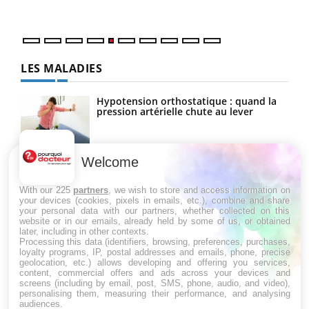
numérique » permet ...
LES MALADIES
Hypotension orthostatique : quand la
pression artérielle chute au lever
Welcome
Drépanocytose : une déformation des
globules rouges aux conséquences
graves
With our 225
partners
, we wish to store and access information on
your devices (cookies, pixels in emails, etc.), combine and share
your personal data with our partners, whether collected on this
website or in our emails, already held by some of us, or obtained
Maladie de Charcot (Sclérose latérale
later, including in other contexts.
amyotrophique)
Processing this data (identifiers, browsing, preferences, purchases,
loyalty programs, IP, postal addresses and emails, phone, precise
geolocation, etc.) allows developing and offering you services,
content, commercial offers and ads across your devices and
screens (including by email, post, SMS, phone, audio, and video),
personalising them, measuring their performance, and analysing
audiences.