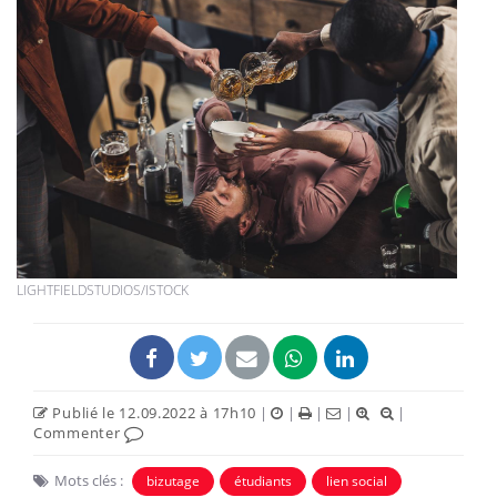
LIGHTFIELDSTUDIOS/ISTOCK
Publié le 12.09.2022 à 17h10
|
|
|
|
|
Commenter
Mots clés :
bizutage
étudiants
lien social