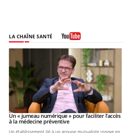
LA CHAÎNE SANTÉ
Youtube
Un « jumeau numérique » pour faciliter l’accès
Youtube
Youtube
à la médecine préventive
Un établissement lié à un groupe mutualiste innove en
e