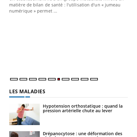
matière de bilan de santé : l'utilisation d'un « jumeau
numérique » permet ...
COU
You
Coup
vous
épis
LES MALADIES
Hypotension orthostatique : quand la
pression artérielle chute au lever
Drépanocytose : une déformation des