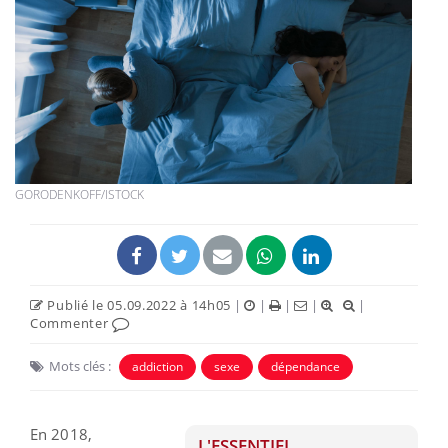
GORODENKOFF/ISTOCK
Publié le 05.09.2022 à 14h05
|
|
|
|
|
Commenter
Mots clés :
addiction
sexe
dépendance
En 2018,
L'ESSENTIEL