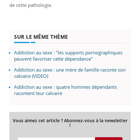
de cette pathologie.
SUR LE MÊME THÈME
Addiction au sexe : "les supports pornographiques
peuvent favoriser cette dépendance"
Addiction au sexe : une mère de famille raconte son
calvaire (VIDEO)
Addiction au sexe : quatre hommes dépendants
racontent leur calvaire
Vous aimez cet article ? Abonnez-vous à la newsletter
!