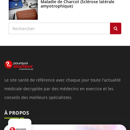
Maladie de Charcot (Sclérose latérale
amyotrophique)
Le site santé de référence avec chaque jour toute l'actualité
médicale decryptée par des médecins en exercice et les
conseils des meilleurs spécialistes.
À PROPOS
Données personnelles et cookies