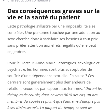
une séduction compulsive.
Des conséquences graves sur la
vie et la santé du patient
Cette pathologie s’illustre par une impossibilité à se
contrôler. Une personne touchée par une addiction au
sexe cherche donc à satisfaire ses besoins à tout prix
sans prêter attention aux effets négatifs qu’elle peut
engendrer.
Pour le Docteur Anne-Marie Lazartigues, sexologue et
psychiatre, les hommes sont plus susceptibles de
souffrir d’une dépendance sexuelle. En cause ? Ces
derniers sont généralement plus demandeurs de
relations sexuelles par rapport aux femmes.
"
Durant les
thérapies de couple, dans environ 90 % des cas, un des
membres du couple se plaint que l’autre ne s’adapte pas
à ses désirs sexuels. La plupart du temps, ce sont les