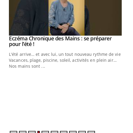
Eczéma Chronique des Mains : se préparer
Youtube
Youtube
pour l’été !
L'été arrive… et avec lui, un tout nouveau rythme de vie !
Vacances, plage, piscine, soleil, activités en plein air…
Nos mains sont ...
Dia
You
Le 
pers
ques