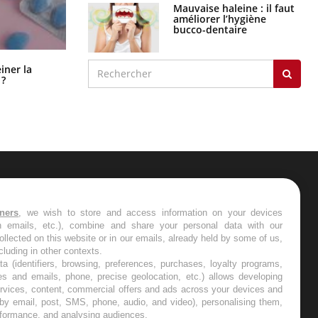
Mauvaise haleine : il faut
améliorer l’hygiène
bucco-dentaire
Pourquoi manger moins de
einer la
protéines pourrait finalement être
 ?
bénéfique
ER
tners
, we wish to store and access information on your devices
in emails, etc.), combine and share your personal data with our
s les semaines les meilleures
ollected on this website or in our emails, already held by some of us,
ncluding in other contexts.
ta (identifiers, browsing, preferences, purchases, loyalty programs,
es and emails, phone, precise geolocation, etc.) allows developing
ervices, content, commercial offers and ads across your devices and
 by email, post, SMS, phone, audio, and video), personalising them,
RE
rformance, and analysing audiences.