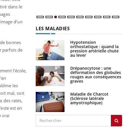
tiré dans le
images
L’image d’un
LES MALADIES
Hypotension
t de bonnes
orthostatique : quand la
e parfois de
pression artérielle chute
au lever
Drépanocytose : une
ement l’école,
déformation des globules
rouges aux conséquences
s’en
graves
 abîme les
oit mal, soit
Maladie de Charcot
(Sclérose latérale
a des ratés,
amyotrophique)
feste est en
 vrai