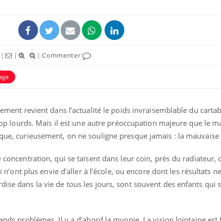
|
|
|
Commenter
age
éma Chronique des Mains :
Carence en fer : com
tube
Youtube
Youtube
Youtube
liquer ma maladie
prévenir
blement revient dans l’actualité le poids invraisemblable du carta
 a des sujets qui sont faciles à aborder...
Fatigue, irritabilité, brou
 trop lourds. Mais il est une autre préoccupation majeure que le m
tres non ! D'un côté, poser des
même alopécie… Les sym
 que, curieusement, on ne souligne presque jamais : la mauvaise
tions sur la maladie d'un proche c'est
carence en fer sont multi
rer ...
...
e concentration, qui se taisent dans leur coin, près du radiateur, 
ui n’ont plus envie d’aller à l’école, ou encore dont les résultats n
dise dans la vie de tous les jours, sont souvent des enfants qui 
rands problèmes. Il y a d’abord la myopie. La vision lointaine est 