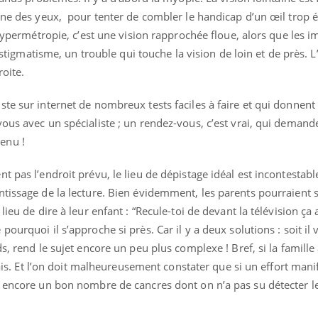
gne des yeux, pour tenter de combler le handicap d’un œil trop é
’hypermétropie, c’est une vision rapprochée floue, alors que les 
’astigmatisme, un trouble qui touche la vision de loin et de près. 
roite.
ste sur internet de nombreux tests faciles à faire et qui donnen
ous avec un spécialiste ; un rendez-vous, c’est vrai, qui demand
enu !
t pas l’endroit prévu, le lieu de dépistage idéal est incontestabl
tissage de la lecture. Bien évidemment, les parents pourraient 
lieu de dire à leur enfant : “Recule-toi de devant la télévision ça
urquoi il s’approche si près. Car il y a deux solutions : soit il v
s, rend le sujet encore un peu plus complexe ! Bref, si la famille 
elais. Et l’on doit malheureusement constater que si un effort mani
a encore un bon nombre de cancres dont on n’a pas su détecter le