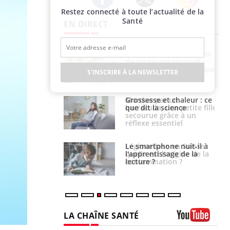
Restez connecté à toute l’actualité de la
Twitter
Facebook
Instagram
Santé
EN DIRECT
i manger moins
Mordue par une tique en
éines pourrait
vacances, elle reste dans
ent être bénéfique
le coma pendant 42 jours
S'INSCRIRE À LA NEWSLETTER
e et chaleur : ce
Mordue par un
la science
barracuda, une petite fille
secourue grâce à un
réflexe essentiel
phone nuit-il à
Légionellose en Suisse :
tissage de la
quelle est l’origine de la
?
contamination ?
LA CHAÎNE SANTÉ
Youtube