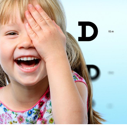
Pourquoi votre ventre
Pourquo
gâche-t-il les premiers
de prot
jours de vos vacances ?
finalem
Fortes chaleurs :
Grossess
pourquoi le risque de
que dit 
noyade grimpe-t-il ?
Le Viagra pourrait-il
Le smart
freiner la propagation du
l'appren
cancer ?
lecture 