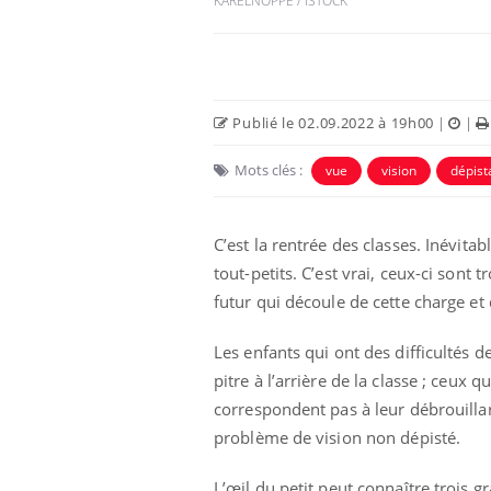
KARELNOPPE / ISTOCK
Publié le 02.09.2022 à 19h00
|
|
Mots clés :
vue
vision
dépist
Ecz
You
exp
C’est la rentrée des classes. Inévita
Il y
tout-petits. C’est vrai, ceux-ci sont
d'au
futur qui découle de cette charge et
ques
mont
Les enfants qui ont des difficultés d
pitre à l’arrière de la classe ; ceux q
correspondent pas à leur débrouillar
problème de vision non dépisté.
L’œil du petit peut connaître trois g