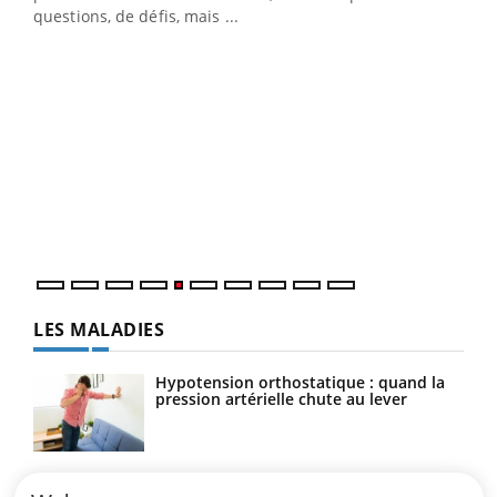
…
questions, de défis, mais ...
Un 
You
à l
Un é
mati
numé
LES MALADIES
Hypotension orthostatique : quand la
pression artérielle chute au lever
Drépanocytose : une déformation des