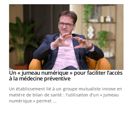
Youtube
Un « jumeau numérique » pour faciliter l’accès
Youtube
Youtube
à la médecine préventive
Un établissement lié à un groupe mutualiste innove en
e
matière de bilan de santé : l'utilisation d'un « jumeau
numérique » permet ...
COU
You
Coup