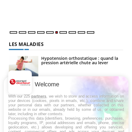
vous
épis
LES MALADIES
Hypotension orthostatique : quand la
pression artérielle chute au lever
Welcome
Drépanocytose : une déformation des
globules rouges aux conséquences
graves
With our 225
partners
, we wish to store and access information on
your devices (cookies, pixels in emails, etc.), combine and share
your personal data with our partners, whether collected on this
website or in our emails, already held by some of us, or obtained
Maladie de Charcot (Sclérose latérale
later, including in other contexts.
amyotrophique)
Processing this data (identifiers, browsing, preferences, purchases,
loyalty programs, IP, postal addresses and emails, phone, precise
geolocation, etc.) allows developing and offering you services,
content, commercial offers and ads across your devices and