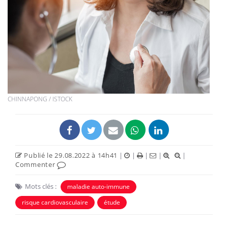
CHINNAPONG / ISTOCK
Publié le 29.08.2022 à 14h41
|
|
|
|
|
Commenter
Mots clés :
maladie auto-immune
risque cardiovasculaire
étude