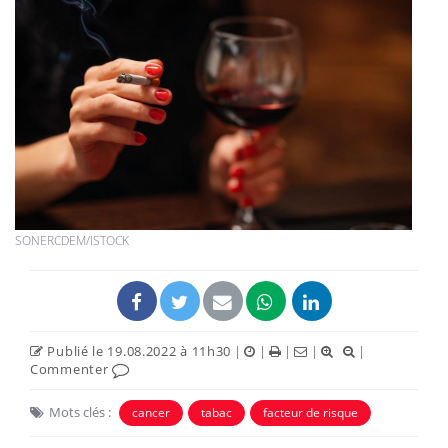
SONERCDEM/ISTOCK
Publié le 19.08.2022 à 11h30
|
|
|
|
|
Commenter
Mots clés :
cancer
tabac
facteur de risque