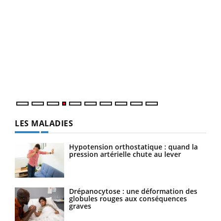
Dia
You
Le 
pers
ques
LES MALADIES
Hypotension orthostatique : quand la
pression artérielle chute au lever
Drépanocytose : une déformation des
globules rouges aux conséquences
graves