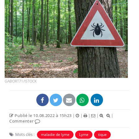
GABORT71/ISTOCK
Publié le 10.08.2022 à 15h23
|
|
|
|
|
Commenter
Mots clés :
maladie de lyme
Lyme
tique