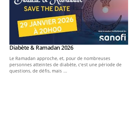
Youtube
Diabète & Ramadan 2026
Youtube
Le Ramadan approche, et, pour de nombreuses
vie !
personnes atteintes de diabète, c'est une période de
…
questions, de défis, mais ...
Un 
You
à l
Un é
mati
numé