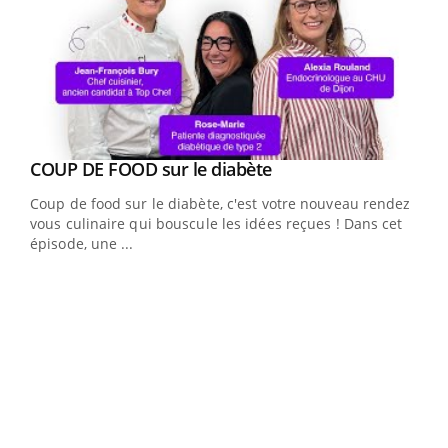
Youtube
Yout
COUP DE FOOD sur le diabète
Quand l’entreprise mise sur le bien être global
Youtube
Youtube
Coup de food sur le diabète, c'est votre nouveau rendez-
"Les rendez-vous de la santé et de la qualité de vie au
vous culinaire qui bouscule les idées reçues ! Dans cet
travail" de Pourquoi Docteur reçoivent Régis Blugeon,
épisode, une ...
DRH et directeur ...
Ecz
You
(3/3
Dans
vous
quot