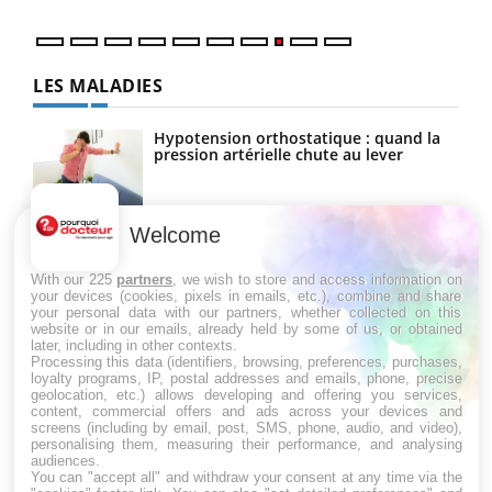
LES MALADIES
Hypotension orthostatique : quand la
pression artérielle chute au lever
Welcome
Drépanocytose : une déformation des
globules rouges aux conséquences
graves
With our 225
partners
, we wish to store and access information on
your devices (cookies, pixels in emails, etc.), combine and share
your personal data with our partners, whether collected on this
website or in our emails, already held by some of us, or obtained
Maladie de Charcot (Sclérose latérale
later, including in other contexts.
amyotrophique)
Processing this data (identifiers, browsing, preferences, purchases,
loyalty programs, IP, postal addresses and emails, phone, precise
geolocation, etc.) allows developing and offering you services,
content, commercial offers and ads across your devices and
screens (including by email, post, SMS, phone, audio, and video),
personalising them, measuring their performance, and analysing
audiences.
You can "accept all" and withdraw your consent at any time via the