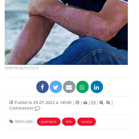
MARTYNA87/ISTOCK
Publié le 29.07.2022 à 14h00
|
|
|
|
|
Commenter
Mots clés :
psoriasis
été
stress