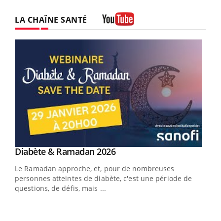
LA CHAÎNE SANTÉ
Youtube
Youtube
Diabète & Ramadan 2026
Un « jumeau numérique » pour faciliter l’accès
Youtube
Youtube
Youtube
à la médecine préventive
Le Ramadan approche, et, pour de nombreuses
Un établissement lié à un groupe mutualiste innove en
personnes atteintes de diabète, c'est une période de
matière de bilan de santé : l'utilisation d'un « jumeau
questions, de défis, mais ...
numérique » permet ...