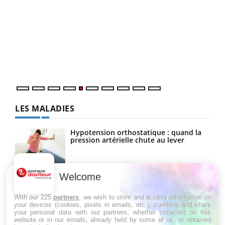
COU
You
Coup
vous
épis
LES MALADIES
Hypotension orthostatique : quand la
pression artérielle chute au lever
Welcome
Drépanocytose : une déformation des
globules rouges aux conséquences
graves
With our 225
partners
, we wish to store and access information on
your devices (cookies, pixels in emails, etc.), combine and share
your personal data with our partners, whether collected on this
website or in our emails, already held by some of us, or obtained
Maladie de Charcot (Sclérose latérale