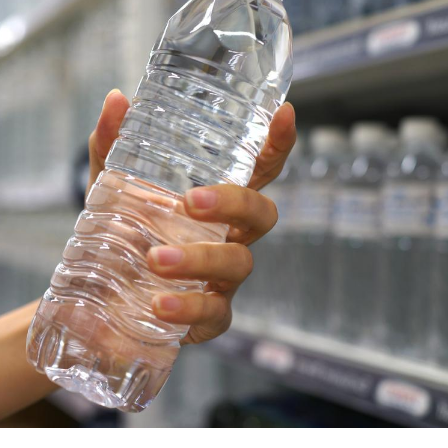
Les médicaments GLP-1
VIH : la
protègent-ils aussi les os
tous les
?
elle enfi
Cytomégalovirus : ce qui
Pourquo
change dans la prise en
gâche-t-
charge des femmes
jours de
enceintes
La sieste empêche-t-elle
Fortes c
de dormir la nuit ?
pourquo
noyade g