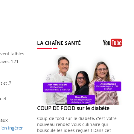
LA CHAÎNE SANTÉ
Youtube
vent faibles
, avec 121
 et il
e
n et
Youtube
ue » pour
COUP DE FOOD sur le diabète
Youtube
médecine
Coup de food sur le diabète, c'est votre
 aux
nouveau rendez-vous culinaire qui
d'en ingérer
n groupe
bouscule les idées reçues ! Dans cet