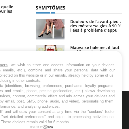
Syndrome métabolique : quels sont
 quelle
SYMPTÔMES
les meilleurs exercices physiques ?
ur les
Douleurs de l’avant-pied :
des métatarsalgies à 90 %
liées à problème d’appui
Mauvaise haleine : il faut
améliorer l’hygiène
bucco-dentaire
tners
, we wish to store and access information on your devices
in emails, etc.), combine and share your personal data with our
ollected on this website or in our emails, already held by some of us,
ncluding in other contexts.
ta (identifiers, browsing, preferences, purchases, loyalty programs,
es and emails, phone, precise geolocation, etc.) allows developing
ervices, content, commercial offers and ads across your devices and
 by email, post, SMS, phone, audio, and video), personalising them,
rformance, and analysing audiences.
ER
l" and withdraw your consent at any time via the "cookies" footer
"set detailed preferences" and object to processing activities not
s les semaines les meilleures
. These choices remain valid for 6 months.
powered by