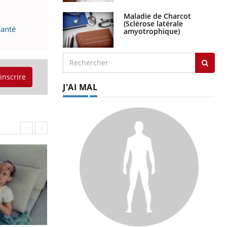
Maladie de Charcot
(Sclérose latérale
santé
amyotrophique)
'inscrire
J'AI MAL