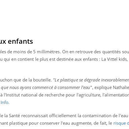
ux enfants
ules de moins de 5 millimètres. On en retrouve des quantités sou
u qui en contient le plus est destinée aux enfants : La Vittel kids
ouchon que de la bouteille.
"Le plastique se dégrade inexorablement
 que nous ayons commencé à consommer l'eau
", explique Nathali
 l'Institut national de recherche pour l'agriculture, l'alimentatio
 Info
.
Youtube
bète & Ramadan 2026
Un « jumeau numériq
tube
Youtube
faciliter l’accès à la 
Ramadan approche, et, pour de
Youtube
préventive
 la Santé reconnaissait officiellement la contamination de l’eau
breuses personnes atteintes de
enant plastique pour conserver l'eau augmente, de fait, le
risque 
Un établissement lié à u
ète, c'est une période de questions, de