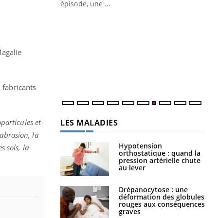
ière de bilan de
épisode, une ...
« jumeau
Qu
You
êtr
"Le
Magalie
qua
Doc
dir
 fabricants
LES MALADIES
particules et
abrasion, la
Hypotension
s sols, la
orthostatique : quand la
pression artérielle chute
au lever
Drépanocytose : une
déformation des globules
rouges aux conséquences
graves