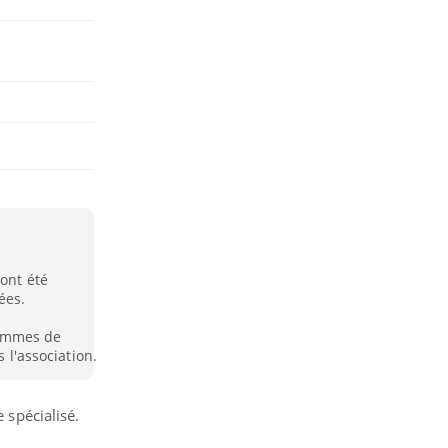
 ont été
ées.
ammes de
s l'association.
 spécialisé.