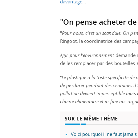
davantage
...
ez les soignants.
soleil, activités en plein air… Nos mains
défi
sont ...
"On pense acheter de 
"
Pour nous, c'est un scandale. On pens
Ringoot, la coordinatrice des campag
Agir pour l'environnement
demande aux
de les remplacer par des bouteilles 
“
Le plastique a la triste spécificité d
de perdurer pendant des centaines d’a
pollution devient imperceptible mais de
chaîne alimentaire et in fine nos org
SUR LE MÊME THÈME
Voici pourquoi il ne faut jamais 