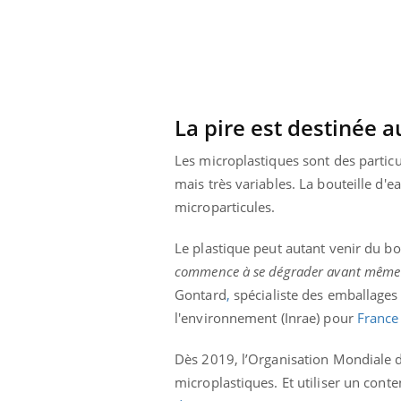
La pire est destinée a
Les microplastiques sont des partic
mais très variables. La bouteille d'ea
microparticules.
Le plastique peut autant venir du b
commence à se dégrader avant même
Gontard
,
spécialiste des emballages à
l'environnement (Inrae) pour
France
ale : et si on
Eczéma Chronique des Mains : se
Dia
Youtube
You
ube
Youtube
préparer pour l’été !
Le 
Dès 2019, l’Organisation Mondiale de
 diabète de type 2
L'été arrive… et avec lui, un tout nouveau
nom
microplastiques. Et utiliser un cont
ues chez les
rythme de vie ! Vacances, plage, piscine,
diab