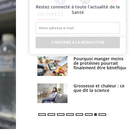
Restez connecté à toute l’actualité de la
Twitter
Facebook
Instagram
Santé
EN DIRECT
 fin du comprimé
Le Viagra pourrait-il
 jours se profile-t-
freiner la propagation du
n ?
cancer ?
S'INSCRIRE À LA NEWSLETTER
i votre ventre
Pourquoi manger moins
il les premiers
de protéines pourrait
 vos vacances ?
finalement être bénéfique
haleurs :
Grossesse et chaleur : ce
i le risque de
que dit la science
rimpe-t-il ?