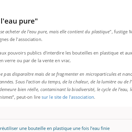
mutualiste innove en mat
s, mais ...
santé : l'utilisation d'un 
numérique » permet ...
l'eau pure"
e acheter de l'eau pure, mais elle contient du plastique
", fustige 
nes de l'association.
 pouvoirs publics d'interdire les bouteilles en plastique et aux
en verre ou par de la vente en vrac.
e ne pas disparaître mais de se fragmenter en microparticules et nano
nnées. Sous l’action du temps, de la chaleur, de la lumière ou de l’
meure bien réelle, contaminant la biodiversité, le cycle de l’eau, le
anismes
”, peut-on lire
sur le site de l'association
.
réutiliser une bouteille en plastique une fois l’eau finie