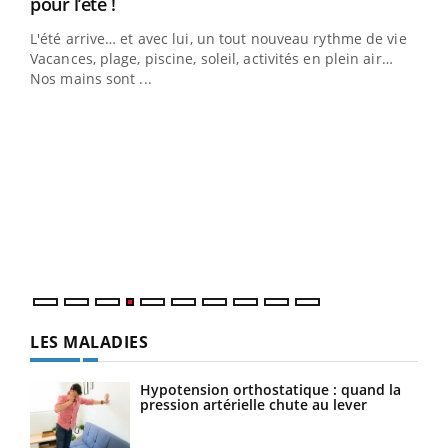
Youtube
pour l’été !
L'été arrive… et avec lui, un tout nouveau rythme de vie !
Vacances, plage, piscine, soleil, activités en plein air…
Nos mains sont ...
Dia
You
Le 
pers
ques
LES MALADIES
Hypotension orthostatique : quand la
pression artérielle chute au lever