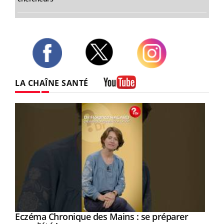
Twitter
Facebook
Instagram
LA CHAÎNE SANTÉ
Youtube
Eczéma Chronique des Mains : se préparer
Youtube