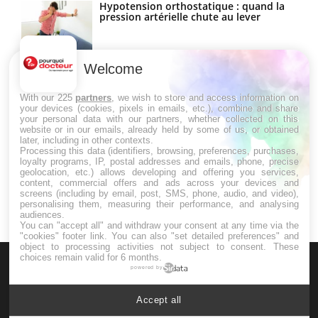
Hypotension orthostatique : quand la
pression artérielle chute au lever
Welcome
Drépanocytose : une déformation des
globules rouges aux conséquences
graves
With our 225
partners
, we wish to store and access information on
your devices (cookies, pixels in emails, etc.), combine and share
your personal data with our partners, whether collected on this
website or in our emails, already held by some of us, or obtained
Maladie de Charcot (Sclérose latérale
later, including in other contexts.
amyotrophique)
Processing this data (identifiers, browsing, preferences, purchases,
loyalty programs, IP, postal addresses and emails, phone, precise
geolocation, etc.) allows developing and offering you services,
content, commercial offers and ads across your devices and
screens (including by email, post, SMS, phone, audio, and video),
personalising them, measuring their performance, and analysing
audiences.
You can "accept all" and withdraw your consent at any time via the
"cookies" footer link
. You can also "set detailed preferences" and
object to processing activities not subject to consent. These
choices remain valid for 6 months.
powered by
Accept all