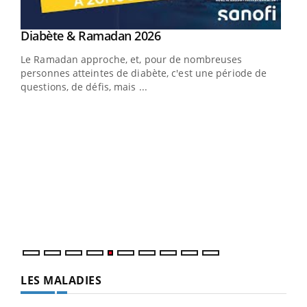
Youtube
Diabète & Ramadan 2026
Youtube
Le Ramadan approche, et, pour de nombreuses
vie !
personnes atteintes de diabète, c'est une période de
…
questions, de défis, mais ...
Un 
You
à l
Un é
mati
numé
LES MALADIES