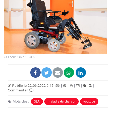
OCEANPROD / ISTOCK.
Publié le 22.06.2022 à 15h56
|
|
|
|
|
Commenter
Mots clés :
SLA
maladie de charcot
youtube