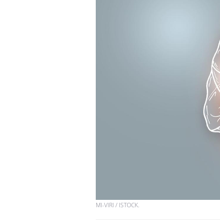
Hantavirus : un cas
détecté chez un touriste
en France
Mortalité infantile : un
rapport s’interroge sur
son taux élevé en France
Grossesse à risque : ce jus
naturel attire l'attention
des chercheurs
MI-VIRI / ISTOCK.