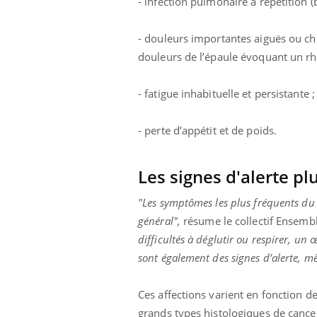
- infection pulmonaire à répétition 
- douleurs importantes aiguës ou c
douleurs de l’épaule évoquant un r
- fatigue inhabituelle et persistante ;
- perte d’appétit et de poids.
Les signes d'alerte pl
"Les symptômes les plus fréquents du c
général",
résume le collectif Ensem
difficultés à déglutir ou respirer, un
sont également des signes d’alerte, m
Ces affections varient en fonction 
grands types histologiques de cance