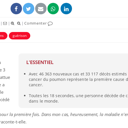
|
|
|
Commenter
ins
guérison
ence en fer : comprendre pour
Insuline & Charge ment
tube
Youtube
Youtube
Yout
venir
osait en parler??
L'ESSENTIEL
u
gue, irritabilité, brouillard mental ou
En 2026, l'insuline dans l
e 3
Avec 46 363 nouveaux cas et 33 117 décès estimés 
e alopécie… Les symptômes de la
reste entourée d'idées re
attue
cancer du poumon représente la première cause d
nce en fer sont multiples ce qui la rend
patients comme parfois ch
e a
cancer.
le
Toutes les 18 secondes, une personne décède de c
écédé
dans le monde.
ici pour la première fois. Dans mon cas, heureusement, la maladie n'e
aconte-t-elle.