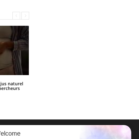
Comment oublier les écrans en
 jus naturel
vacances ?
chercheurs
elcome
ER