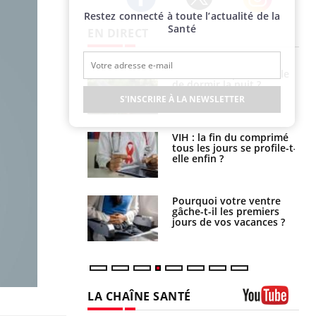
Restez connecté à toute l’actualité de la
Twitter
Facebook
Instagram
Santé
EN DIRECT
unya, dengue,
La sieste empêche-t-elle
e : que se passe-
de dormir la nuit ?
s le sud de la
S'INSCRIRE À LA NEWSLETTER
icaments GLP-1
VIH : la fin du comprimé
t-ils aussi les os
tous les jours se profile-t-
elle enfin ?
alovirus : ce qui
Pourquoi votre ventre
ans la prise en
gâche-t-il les premiers
des femmes
jours de vos vacances ?
es
LA CHAÎNE SANTÉ
Youtube