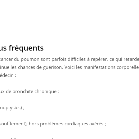
us fréquents
ncer du poumon sont parfois difficiles à repérer, ce qui retarde
minue les chances de guérison.
Voici les manifestations corporell
édecin :
oux de bronchite chronique ;
moptysies) ;
essoufflement), hors problèmes cardiaques avérés ;