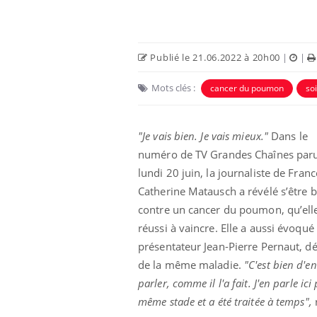
Publié le 21.06.2022 à 20h00
|
|
Mots clés :
cancer du poumon
so
Eczéma Chronique des Mains :
Car
Youtube
You
"Je vais bien. Je vais mieux."
Dans le
Youtube
expliquer ma maladie
pré
numéro de TV Grandes Chaînes par
Il y a des sujets qui sont faciles à aborder...
Fati
lundi 20 juin, la journaliste de Franc
d'autres non ! D'un côté, poser des
mêm
Catherine Matausch a révélé s’être b
questions sur la maladie d'un proche c'est
care
contre un cancer du poumon, qu’ell
montrer ...
...
réussi à vaincre. Elle a aussi évoqué 
présentateur Jean-Pierre Pernaut, d
de la même maladie.
"C'est bien d'en
parler, comme il l'a fait. J'en parle 
même stade et a été traitée à temps",
r