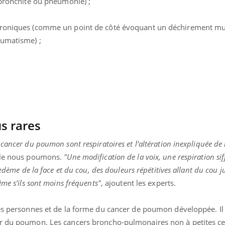
(bronchite ou pneumonie) ;
hroniques (comme un point de côté évoquant un déchirement mu
humatisme) ;
us rares
ancer du poumon sont respiratoires et l’altération inexpliquée de l
ble nous poumons.
"Une modification de la voix, une respiration sif
 œdème de la face et du cou, des douleurs répétitives allant du cou 
ême s’ils sont moins fréquents"
, ajoutent les experts.
des personnes et de la forme du cancer de poumon développée. Il
r du poumon. Les cancers broncho-pulmonaires non à petites cel