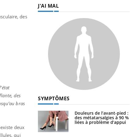
J'AI MAL
sculaire, des
’état
flante, des
SYMPTÔMES
jusqu’au bras
Douleurs de l’avant-pied :
des métatarsalgies à 90 %
liées à problème d’appui
 existe deux
lules, qui