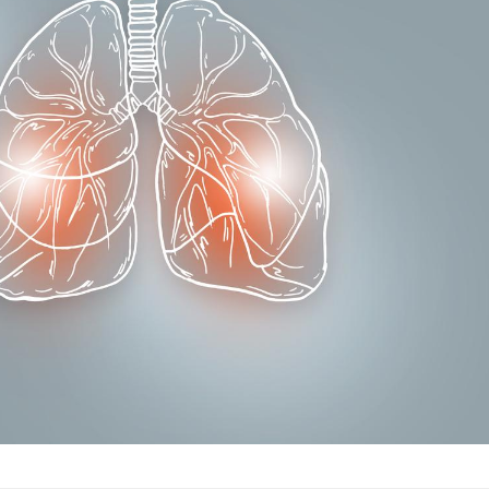
Comment oublier les
Chikung
écrans en vacances ?
West Nil
t-il dan
France ?
Toujours connectés :
Les méd
comment le travail
protègen
empiète de plus en plus
?
sur nos soirées
Cancer colorectal : une
Cytomég
stratégie simple aurait
change d
changé la donne au Pays
charge 
basque
enceint