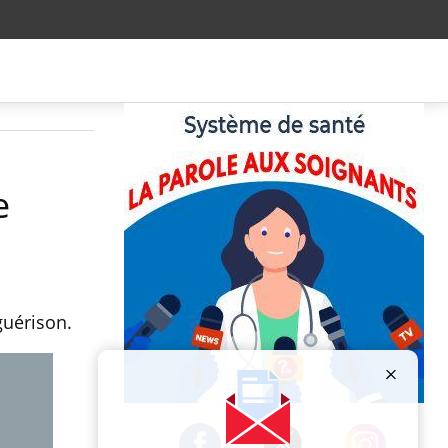
e
guérison.
Publicité