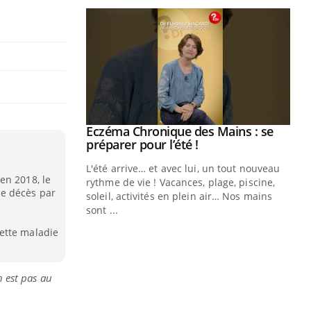
ale : et si on
Eczéma Chronique des Mains : se
Youtube
ube
Youtube
préparer pour l’été !
e diabète de type 2
L'été arrive… et avec lui, un tout nouveau
en 2018, le
çues chez les
rythme de vie ! Vacances, plage, piscine,
e décès par
ez les soignants.
soleil, activités en plein air… Nos mains
sont ...
Di
You
ette maladie
Le 
nom
dia
n est pas au
défi