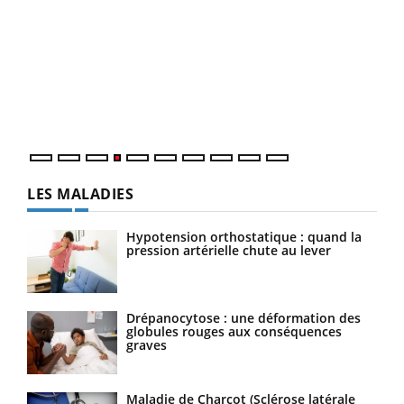
Dia
You
Le 
pers
ques
LES MALADIES
Hypotension orthostatique : quand la
pression artérielle chute au lever
Drépanocytose : une déformation des
globules rouges aux conséquences
graves
Maladie de Charcot (Sclérose latérale