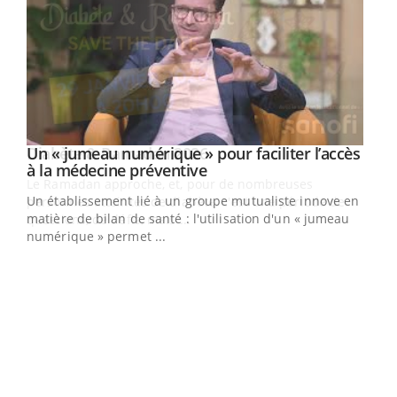
Un « jumeau numérique » pour faciliter l’accès
Youtube
Youtube
à la médecine préventive
Un établissement lié à un groupe mutualiste innove en
e
matière de bilan de santé : l'utilisation d'un « jumeau
numérique » permet ...
COU
You
Coup
vous
épis