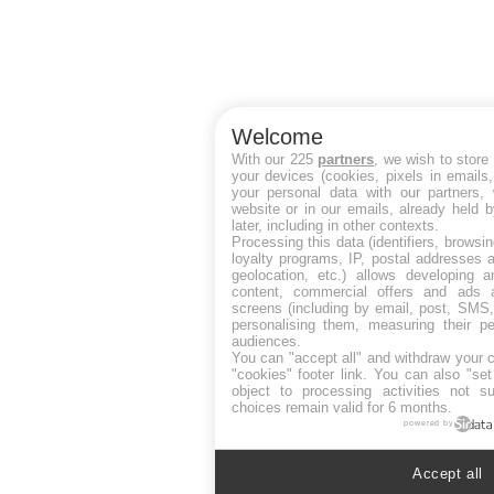
Welcome
With our 225
partners
, we wish to store
your devices (cookies, pixels in emails
your personal data with our partners, 
website or in our emails, already held 
later, including in other contexts.
Processing this data (identifiers, browsi
loyalty programs, IP, postal addresses 
geolocation, etc.) allows developing a
content, commercial offers and ads 
screens (including by email, post, SMS,
personalising them, measuring their p
audiences.
You can "accept all" and withdraw your c
"cookies" footer link
. You can also "set
object to processing activities not s
choices remain valid for 6 months.
powered by
Accept all