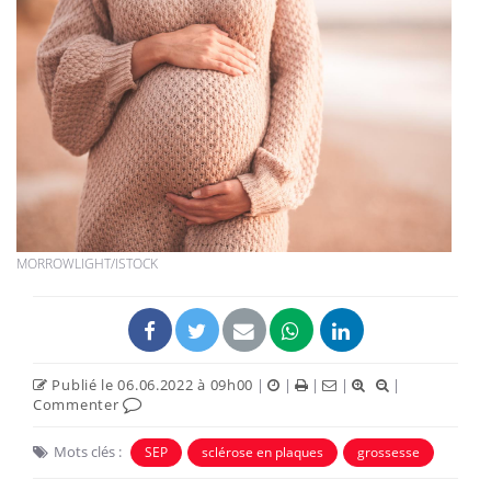
MORROWLIGHT/ISTOCK
Publié le 06.06.2022 à 09h00
|
|
|
|
|
Commenter
Mots clés :
SEP
sclérose en plaques
grossesse