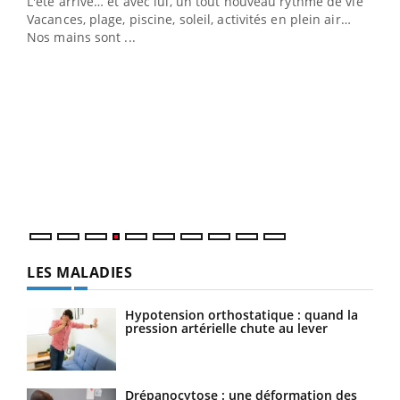
L'été arrive… et avec lui, un tout nouveau rythme de vie !
Vacances, plage, piscine, soleil, activités en plein air…
Nos mains sont ...
Dia
You
Le 
pers
ques
LES MALADIES
Hypotension orthostatique : quand la
pression artérielle chute au lever
Drépanocytose : une déformation des