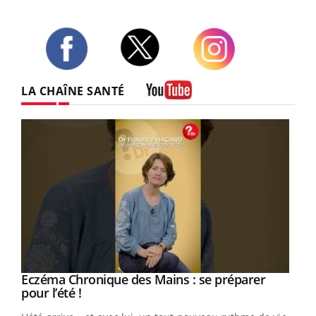
Twitter
Facebook
Instagram
LA CHAÎNE SANTÉ
Youtube
Eczéma Chronique des Mains : se préparer
Youtube
Youtube
pour l’été !