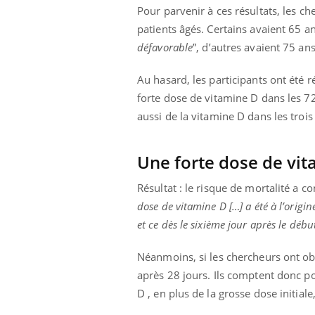
ez les soignants.
soleil, activités en plein air… Nos mains
défi
Pour parvenir à ces résultats, les c
sont ...
patients âgés. Certains avaient 65 ans
défavorable
”, d’autres avaient 75 ans
Au hasard, les participants ont été 
forte dose de vitamine D dans les 7
aussi de la vitamine D dans les trois
Une forte dose de vit
Résultat : le risque de mortalité a 
dose de vitamine D […] a été à l’origi
et ce dès le sixième jour après le débu
Néanmoins, si les chercheurs ont obse
après 28 jours. Ils comptent donc po
D , en plus de la grosse dose initia