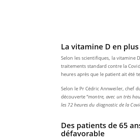
La vitamine D en plus
Selon les scientifiques, la vitamine D
traitements standard contre la Covid
heures après que le patient ait été t
Selon le Pr Cédric Annweiler, chef du
découverte “
montre, avec un très hau
les 72 heures du diagnostic de la Covi
ale : et si on
Eczéma Chronique des Mains : se
Dia
Youtube
You
ube
Youtube
préparer pour l’été !
Des patients de 65 ans
Le 
 diabète de type 2
L'été arrive… et avec lui, un tout nouveau
nom
défavorable
ues chez les
rythme de vie ! Vacances, plage, piscine,
diab