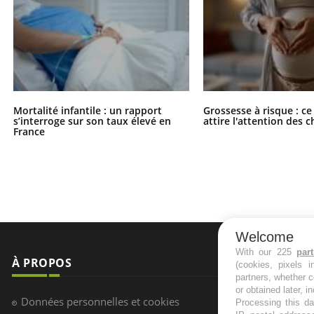
Mortalité infantile : un rapport
Grossesse à risque : ce
s’interroge sur son taux élevé en
attire l'attention des 
France
Welcome
With our 225
par
À PROPOS
NEWSLETT
(cookies, pixels 
partners, whether c
or obtained later, i
Recevez toute
Données personnelles et cookies
Processing this da
infos santé