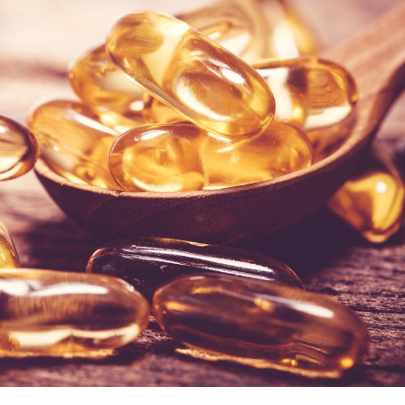
Fortes chaleurs :
Grossess
pourquoi le risque de
que dit 
noyade grimpe-t-il ?
Le Viagra pourrait-il
Le smart
freiner la propagation du
l'appren
cancer ?
lecture 
Pourquoi manger moins
Mordue 
de protéines pourrait
vacances
finalement être bénéfique
le coma