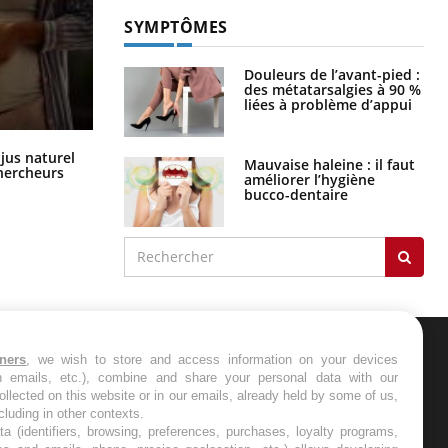
SYMPTÔMES
Douleurs de l’avant-pied :
des métatarsalgies à 90 %
liées à problème d’appui
Comment oublier les écrans en
 jus naturel
Mauvaise haleine : il faut
vacances ?
chercheurs
améliorer l’hygiène
bucco-dentaire
tners
, we wish to store and access information on your devices
ER
in emails, etc.), combine and share your personal data with our
ollected on this website or in our emails, already held by some of us,
ncluding in other contexts.
s les semaines les meilleures
ta (identifiers, browsing, preferences, purchases, loyalty programs,