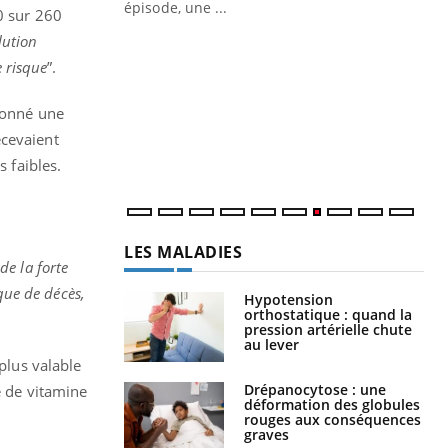
ière de bilan de
épisode, une ...
0 sur 260
« jumeau
lution
Qu
You
êtr
e risque
”.
"Le
 donné une
qua
Doc
ecevaient
dir
s faibles.
LES MALADIES
de la forte
que de décès,
Hypotension
orthostatique : quand la
pression artérielle chute
au lever
plus valable
Drépanocytose : une
e de vitamine
déformation des globules
rouges aux conséquences
graves