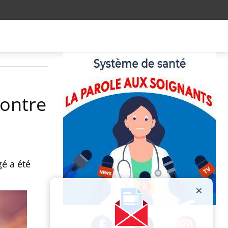
contre
gé a été
Publicité