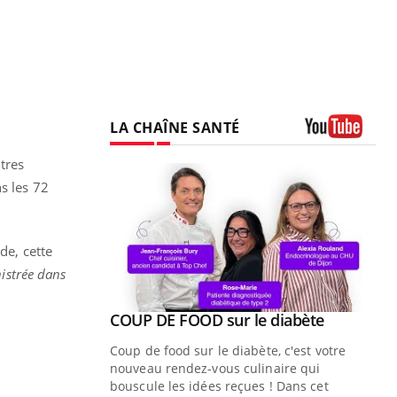
LA CHAÎNE SANTÉ
Youtube
utres
s les 72
de, cette
nistrée dans
Youtube
ue » pour
COUP DE FOOD sur le diabète
Youtube
médecine
Coup de food sur le diabète, c'est votre
nouveau rendez-vous culinaire qui
n groupe
bouscule les idées reçues ! Dans cet