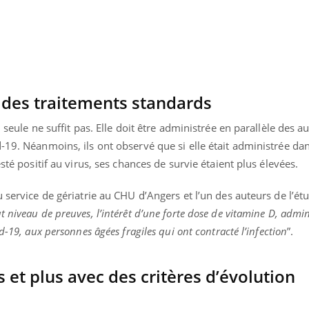
 des traitements standards
 seule ne suffit pas. Elle doit être administrée en parallèle des a
-19. Néanmoins, ils ont observé que si elle était administrée dan
esté positif au virus, ses chances de survie étaient plus élevées.
 service de gériatrie au CHU d’Angers et l’un des auteurs de l’étu
t niveau de preuves, l’intérêt d’une forte dose de vitamine D, admi
d-19, aux personnes âgées fragiles qui ont contracté l’infection
”.
Youtube
bète & Ramadan 2026
Un « jumeau numériq
tube
Youtube
faciliter l’accès à la 
 et plus avec des critères d’évolution
Ramadan approche, et, pour de
Youtube
préventive
breuses personnes atteintes de
Un établissement lié à u
ète, c'est une période de questions, de