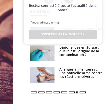
Restez connecté à toute l’actualité de la
Twitter
Facebook
Instagram
Santé
EN DIRECT
e et chaleur : ce
Mordue par un
la science
barracuda, une petite fille
secourue grâce à un
S'INSCRIRE À LA NEWSLETTER
réflexe essentiel
phone nuit-il à
Légionellose en Suisse :
tissage de la
quelle est l’origine de la
?
contamination ?
par une tique en
Allergies alimentaires :
, elle reste dans
une nouvelle arme contre
 pendant 42 jours
les réactions sévères