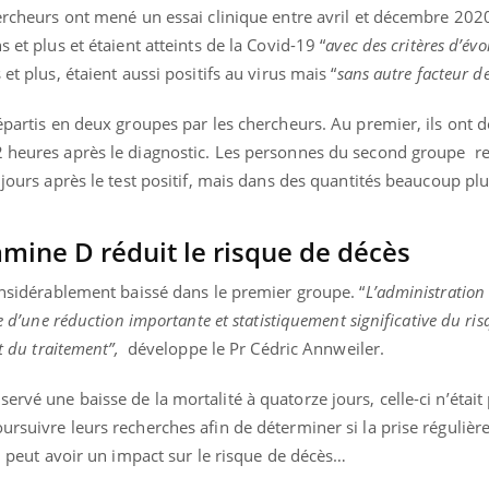
mutualiste innove en mat
s, mais ...
hercheurs ont mené un essai clinique entre avril et décembre 202
santé : l'utilisation d'un 
 et plus et étaient atteints de la Covid-19 “
avec des critères d’évo
numérique » permet ...
 et plus, étaient aussi positifs au virus mais “
sans autre facteur d
répartis en deux groupes par les chercheurs. Au premier, ils ont
2 heures après le diagnostic. Les personnes du second groupe r
 jours après le test positif, mais dans des quantités beaucoup plu
amine D réduit le risque de décès
considérablement baissé dans le premier groupe. “
L’administration 
ne d’une réduction importante et statistiquement significative du ris
t du traitement”,
développe le Pr Cédric Annweiler.
rvé une baisse de la mortalité à quatorze jours, celle-ci n’était 
ursuivre leurs recherches afin de déterminer si la prise régulièr
le, peut avoir un impact sur le risque de décès…