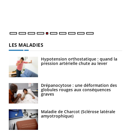
Un é
mati
numé
LES MALADIES
Hypotension orthostatique : quand la
pression artérielle chute au lever
Drépanocytose : une déformation des
globules rouges aux conséquences
graves
Maladie de Charcot (Sclérose latérale
amyotrophique)