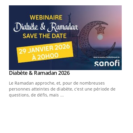
Youtube
Youtube
Diabète & Ramadan 2026
Youtube
Le Ramadan approche, et, pour de nombreuses
vie !
personnes atteintes de diabète, c'est une période de
…
questions, de défis, mais ...
Un 
You
à l