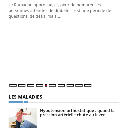
Le Ramadan approche, et, pour de nombreuses
vie !
personnes atteintes de diabète, c'est une période de
…
questions, de défis, mais ...
Un 
You
à l
Un é
mati
numé
LES MALADIES
Hypotension orthostatique : quand la
pression artérielle chute au lever