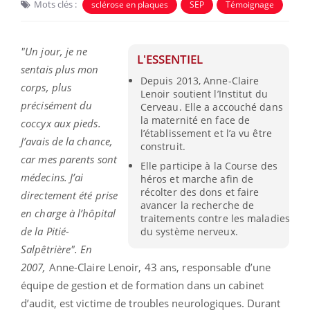
Mots clés :
sclérose en plaques
SEP
Témoignage
"Un jour, je ne
L'ESSENTIEL
sentais plus mon
Depuis 2013, Anne-Claire
corps, plus
Lenoir soutient l’Institut du
précisément du
Cerveau. Elle a accouché dans
la maternité en face de
coccyx aux pieds.
l’établissement et l’a vu être
J’avais de la chance,
construit.
car mes parents sont
Elle participe à la Course des
médecins. J’ai
héros et marche afin de
récolter des dons et faire
directement été prise
avancer la recherche de
en charge à l’hôpital
traitements contre les maladies
de la Pitié-
du système nerveux.
Salpêtrière". En
2007,
Anne-Claire Lenoir, 43 ans, responsable d’une
équipe de gestion et de formation dans un cabinet
d’audit, est victime de troubles neurologiques. Durant