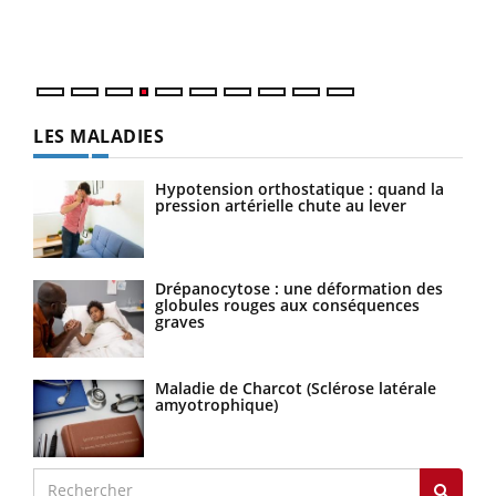
mati
questions, de défis, mais ...
numé
LES MALADIES
Hypotension orthostatique : quand la
pression artérielle chute au lever
Drépanocytose : une déformation des
globules rouges aux conséquences
graves
Maladie de Charcot (Sclérose latérale
amyotrophique)