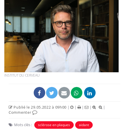
INSTITUT DU CERVEAU
Publié le 29.05.2022 à 09h00
|
|
|
|
|
Commenter
Mots clés :
sclérose en plaques
aidant