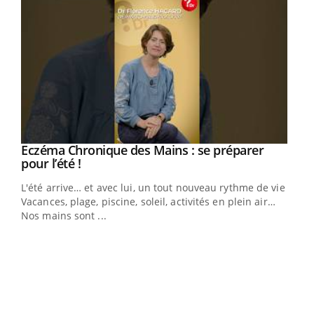
Eczéma Chronique des Mains : se préparer
Youtube
Youtube
pour l’été !
L'été arrive… et avec lui, un tout nouveau rythme de vie !
Vacances, plage, piscine, soleil, activités en plein air…
Nos mains sont ...
Youtube
Diabète & Ramadan 2026
Un 
Youtube
You
à l
Le Ramadan approche, et, pour de nombreuses
Un é
personnes atteintes de diabète, c'est une période de