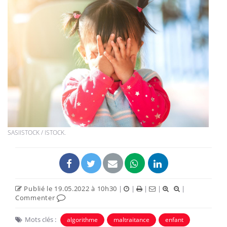
SASIISTOCK / ISTOCK.
Publié le 19.05.2022 à 10h30
|
|
|
|
|
Commenter
Mots clés :
algorithme
maltraitance
enfant