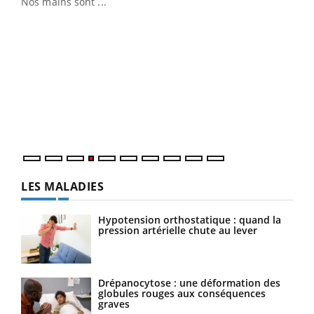
Nos mains sont ...
Dia
You
Le 
pers
ques
LES MALADIES
Hypotension orthostatique : quand la
pression artérielle chute au lever
Drépanocytose : une déformation des
globules rouges aux conséquences
graves