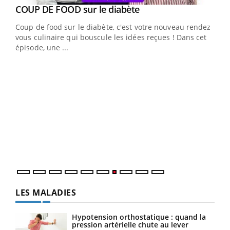
Youtube
cès
COUP DE FOOD sur le diabète
Youtube
Coup de food sur le diabète, c'est votre nouveau rendez-
 en
vous culinaire qui bouscule les idées reçues ! Dans cet
u
épisode, une ...
Qua
You
"Les
trav
DRH 
LES MALADIES
Hypotension orthostatique : quand la
pression artérielle chute au lever