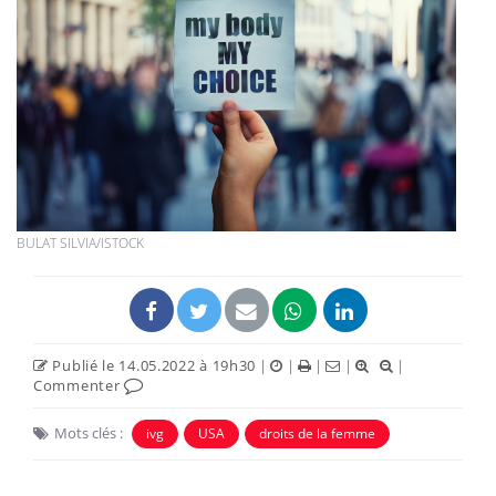
BULAT SILVIA/ISTOCK
Publié le 14.05.2022 à 19h30
|
|
|
|
|
Commenter
Mots clés :
ivg
USA
droits de la femme