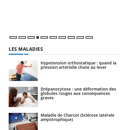
Le 
pers
ques
LES MALADIES
Hypotension orthostatique : quand la
pression artérielle chute au lever
Drépanocytose : une déformation des
globules rouges aux conséquences
graves
Maladie de Charcot (Sclérose latérale
amyotrophique)