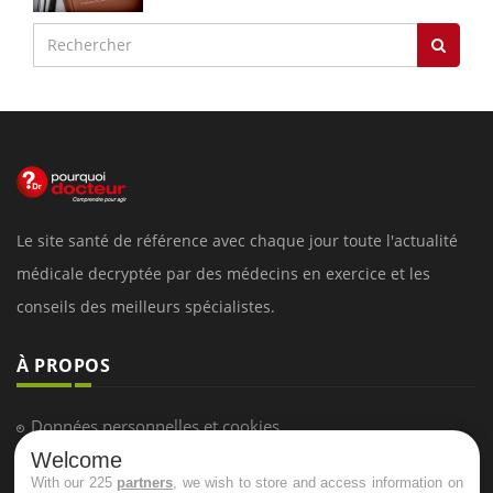
Le site santé de référence avec chaque jour toute l'actualité
médicale decryptée par des médecins en exercice et les
conseils des meilleurs spécialistes.
À PROPOS
Données personnelles et cookies
Welcome
Qui sommes-nous
With our 225
partners
, we wish to store and access information on