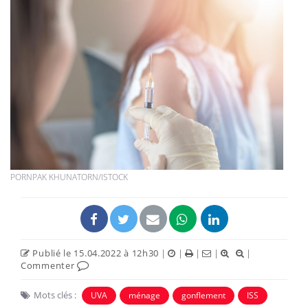
PORNPAK KHUNATORN/ISTOCK
Publié le 15.04.2022 à 12h30
|
|
|
|
|
Commenter
Mots clés :
UVA
ménage
gonflement
ISS