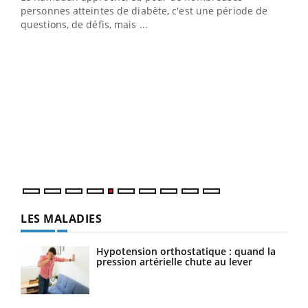
LA CHAÎNE SANTÉ
Youtube