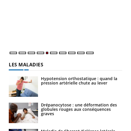
Un « jumeau numérique » pour faciliter l’accès
COU
Youtube
You
Youtube
à la médecine préventive
Coup
Un établissement lié à un groupe mutualiste innove en
vous
matière de bilan de santé : l'utilisation d'un « jumeau
épis
numérique » permet ...
LES MALADIES
Hypotension orthostatique : quand la
pression artérielle chute au lever
Drépanocytose : une déformation des
globules rouges aux conséquences
graves