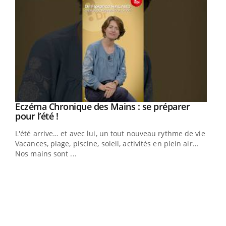
Eczéma Chronique des Mains : se préparer
Youtube
Youtube
pour l’été !
L'été arrive… et avec lui, un tout nouveau rythme de vie !
Vacances, plage, piscine, soleil, activités en plein air…
Nos mains sont ...
Dia
You
Le 
pers