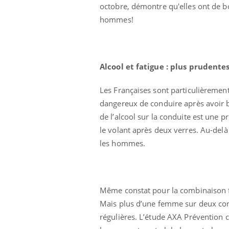
octobre, démontre qu'elles ont de
hommes!
Alcool et fatigue : plus prudente
Les Françaises sont particulièrement 
dangereux de conduire après avoir bu
de l’alcool sur la conduite est une p
le volant après deux verres. Au-delà
les hommes.
Hantavirus : un cas
détecté chez un touriste
en France
Même constat pour la combinaison fa
Mortalité infantile : un
rapport s’interroge sur
Mais plus d’une femme sur deux condu
son taux élevé en France
régulières. L’étude AXA Prévention