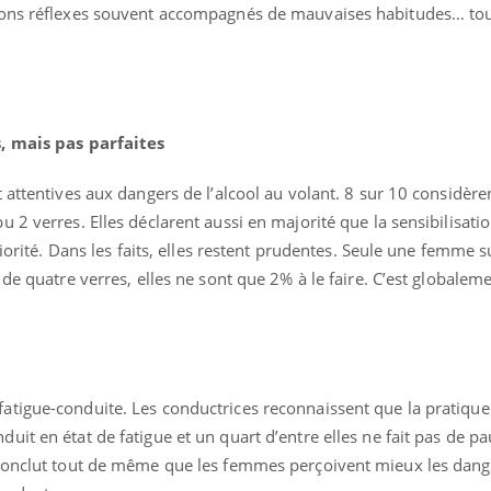
 bons réflexes souvent accompagnés de mauvaises habitudes… to
s, mais pas parfaites
attentives aux dangers de l’alcool au volant. 8 sur 10 considèren
 2 verres. Elles déclarent aussi en majorité que la sensibilisatio
riorité. Dans les faits, elles restent prudentes. Seule une femme 
 de quatre verres, elles ne sont que 2% à le faire. C’est globale
Comment oublier les
Chikung
écrans en vacances ?
West Nil
t-il dan
France ?
tigue-conduite. Les conductrices reconnaissent que la pratique 
Toujours connectés :
Les méd
comment le travail
protègen
it en état de fatigue et un quart d’entre elles ne fait pas de p
empiète de plus en plus
?
sur nos soirées
 conclut tout de même que les femmes perçoivent mieux les dang