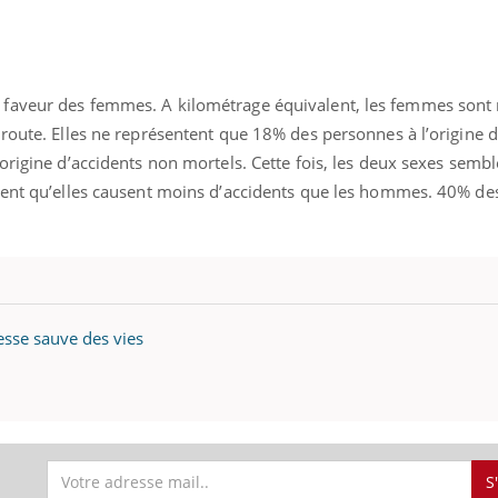
ence en fer : comprendre pour
Insuline & Charge ment
faveur des femmes. A kilométrage équivalent, les femmes sont
tube
Youtube
Youtube
Yout
venir
osait en parler??
route. Elles ne représentent que 18% des personnes à l’origine d
origine d’accidents non mortels. Cette fois, les deux sexes sembl
gue, irritabilité, brouillard mental ou
En 2026, l'insuline dans l
e alopécie… Les symptômes de la
reste entourée d'idées re
nsent qu’elles causent moins d’accidents que les hommes. 40% 
nce en fer sont multiples ce qui la rend
patients comme parfois ch
tesse sauve des vies
S