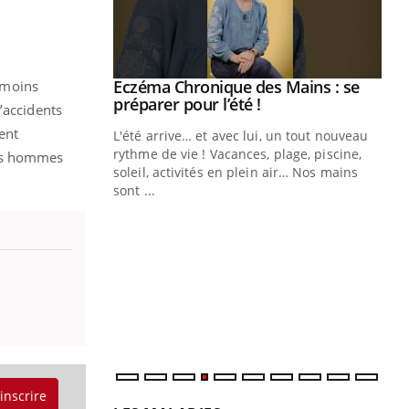
ale : et si on
Eczéma Chronique des Mains : se
 moins
Youtube
ube
Youtube
préparer pour l’été !
’accidents
ent
e diabète de type 2
L'été arrive… et avec lui, un tout nouveau
çues chez les
rythme de vie ! Vacances, plage, piscine,
des hommes
ez les soignants.
soleil, activités en plein air… Nos mains
sont ...
Di
You
Le 
nom
dia
défi
'inscrire