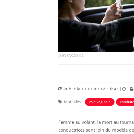
JS EVRARD/SIPA
Publié le 10.10.2013 à 13h42
|
|
Mots clés :
voie vaginale
conduit
Femme au volant, la mort au tournant
conductrices sont loin du modèle de