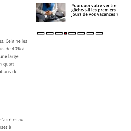
alovirus : ce qui
Pourquoi votre ventre
ans la prise en
gâche-t-il les premiers
des femmes
jours de vos vacances ?
es
s. Cela ne les
lus de 40% à
une large
un quart
ations de
s’arrêter au
uses à