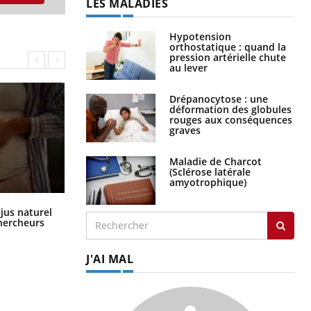
LES MALADIES
Hypotension
orthostatique : quand la
pression artérielle chute
au lever
Drépanocytose : une
déformation des globules
rouges aux conséquences
graves
Maladie de Charcot
(Sclérose latérale
amyotrophique)
Comment oublier les écrans en
 jus naturel
vacances ?
chercheurs
J'AI MAL