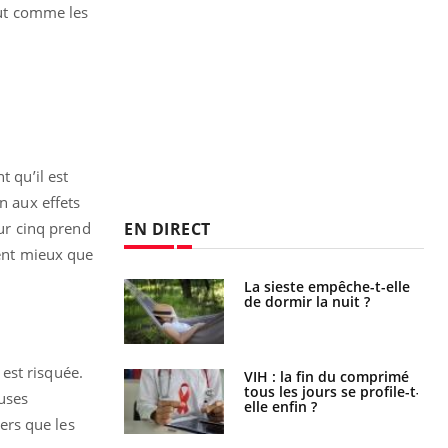
ut comme les
t qu’il est
n aux effets
EN DIRECT
sur cinq prend
ment mieux que
unya, dengue,
La sieste empêche-t-elle
e : que se passe-
de dormir la nuit ?
s le sud de la
est risquée.
icaments GLP-1
VIH : la fin du comprimé
t-ils aussi les os
tous les jours se profile-t-
auses
elle enfin ?
ers que les