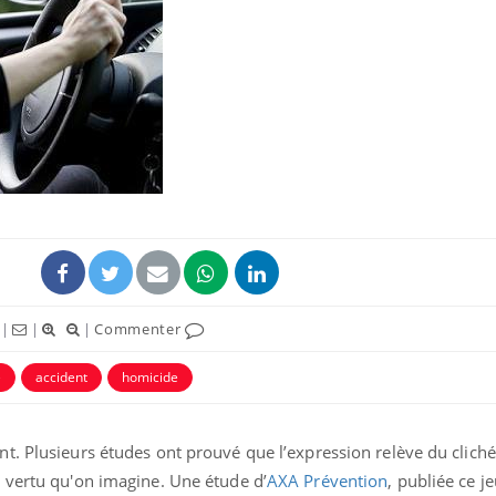
|
|
|
Commenter
e
accident
homicide
. Plusieurs études ont prouvé que l’expression relève du cliché
 vertu qu'on imagine. Une étude d’
AXA Prévention
, publiée ce j