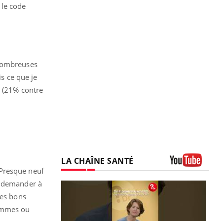
 le code
 nombreuses
is ce que je
s (21% contre
LA CHAÎNE SANTÉ
 Presque neuf
Youtube
à demander à
des bons
hommes ou