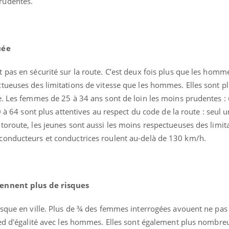
rudentes.
Cancer colorectal : une
Cytomég
stratégie simple aurait
change d
changé la donne au Pays
charge 
basque
enceint
uée
pas en sécurité sur la route. C’est deux fois plus que les homme
tueuses des limitations de vitesse que les hommes. Elles sont p
e. Les femmes de 25 à 34 ans sont de loin les moins prudentes : 
0 à 64 sont plus attentives au respect du code de la route : seul 
toroute, les jeunes sont aussi les moins respectueuses des limit
conducteurs et conductrices roulent au-delà de 130 km/h.
rennent plus de risques
isque en ville. Plus de ¾ des femmes interrogées avouent ne pas 
ied d'égalité avec les hommes. Elles sont également plus nombre