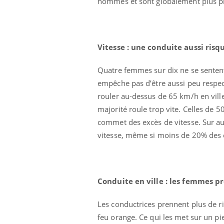
hommes et sont globalement plus p
Grossesse à risque : ce jus
naturel attire l'attention
des chercheurs
Vitesse : une conduite aussi risq
Quatre femmes sur dix ne se sentent 
empêche pas d’être aussi peu respec
rouler au-dessus de 65 km/h en vill
majorité roule trop vite. Celles de 5
commet des excès de vitesse. Sur au
vitesse, même si moins de 20% des 
Conduite en ville : les femmes p
Les conductrices prennent plus de r
feu orange. Ce qui les met sur un p