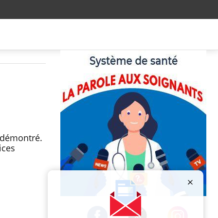
 démontré.
ices
Publicité