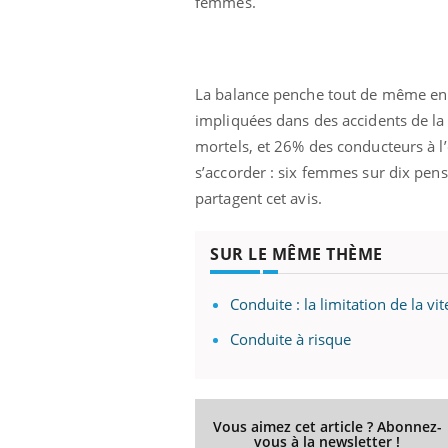
femmes.
Eczéma Chronique des Mains :
Car
La balance penche tout de même en 
Youtube
You
Youtube
expliquer ma maladie
pré
impliquées dans des accidents de la 
mortels, et 26% des conducteurs à l’
Il y a des sujets qui sont faciles à aborder...
Fati
d'autres non ! D'un côté, poser des
mêm
s’accorder : six femmes sur dix pe
questions sur la maladie d'un proche c'est
care
partagent cet avis.
montrer ...
...
SUR LE MÊME THÈME
Conduite : la limitation de la vi
Conduite à risque
Vous aimez cet article ? Abonnez-
vous à la newsletter !