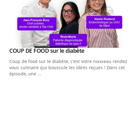
Youtube
cès
COUP DE FOOD sur le diabète
Youtube
Coup de food sur le diabète, c'est votre nouveau rendez-
 en
vous culinaire qui bouscule les idées reçues ! Dans cet
u
épisode, une ...
Qua
You
"Les
trav
DRH 