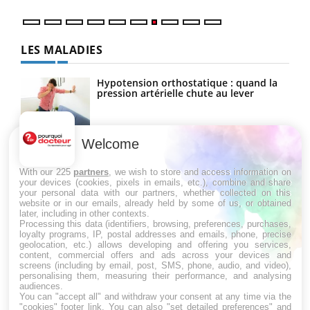
LES MALADIES
Hypotension orthostatique : quand la
pression artérielle chute au lever
Welcome
Drépanocytose : une déformation des
globules rouges aux conséquences
graves
With our 225
partners
, we wish to store and access information on
your devices (cookies, pixels in emails, etc.), combine and share
your personal data with our partners, whether collected on this
website or in our emails, already held by some of us, or obtained
Maladie de Charcot (Sclérose latérale
later, including in other contexts.
amyotrophique)
Processing this data (identifiers, browsing, preferences, purchases,
loyalty programs, IP, postal addresses and emails, phone, precise
geolocation, etc.) allows developing and offering you services,
content, commercial offers and ads across your devices and
screens (including by email, post, SMS, phone, audio, and video),
personalising them, measuring their performance, and analysing
audiences.
You can "accept all" and withdraw your consent at any time via the
"cookies" footer link
. You can also "set detailed preferences" and