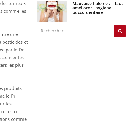
graves
e les tumeurs
ers comme les
Maladie de Charcot
(Sclérose latérale
amyotrophique)
ontré une
s pesticides et
ée par le Dr
J'AI MAL
ctériser les
ers les plus
es produits
me le Pr
ur les
celles-ci
lusions comme