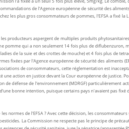
ssion l'a fixée à un seuil 5 fois plus élevé, 5mg/kg. Le comble, c
ecommandations de l'Agence européenne de sécurité des aliments
uë chez les plus gros consommateurs de pommes, l'EFSA a fixé la 
 les producteurs aspergent de multiples produits phytosanitaires
ne pomme qui a non seulement 14 fois plus de diflubenzuron, m
ladies de la suie et des crottes de mouche) et 4 fois plus de tetr
rmes fixées par l'Agence européenne de sécurité des aliments (E
associations de consommateurs, cette réglementation est inaccept
nté une action en justice devant la Cour européenne de justice. P
tion de défense de l'environnement (MDRGF) particulièrement acti
 d'une bonne intention, puisque certains pays n'avaient pas fixé 
 les normes de l'EFSA ? Avec cette décision, les consommateurs
sticides. La Commission ne respecte pas le principe de précautio
s exigences de sécurité sanitaire, juge la sénatrice (apparentée P