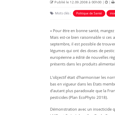
Publié le 12.09.2008 à 00h00
|
|
Mots clés :
Politique de Santé
ins
us : un cas
Comment oublier les
« Pour être en bonne santé, mangez c
chez un touriste
écrans en vacances ?
e
Mais est-ce bien raisonnable si ces
septembre, il est possible de trouve
 infantile : un
Toujours connectés :
légumes qui ont des doses de pesti
s’interroge sur
comment le travail
européenne a édité de nouvelles règl
 élevé en France
empiète de plus en plus
sur nos soirées
présents dans les produits alimentai
 à risque : ce jus
Cancer colorectal : une
ttire l'attention
stratégie simple aurait
L'objectif était d'harmoniser les nor
cheurs
changé la donne au Pays
bas en vigueur dans les Etats membr
basque
d'autant plus paradoxale que la Fra
pesticides (Plan EcoPhyto 2018).
Démonstration avec un insecticide qu