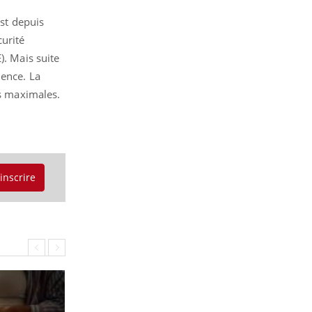
est depuis
SYMPTÔMES
curité
). Mais suite
Douleurs de l’avant-pied :
des métatarsalgies à 90 %
lence. La
liées à problème d’appui
es maximales.
Mauvaise haleine : il faut
améliorer l’hygiène
bucco-dentaire
'inscrire