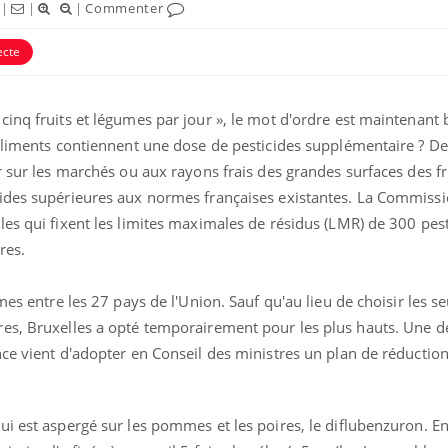
|
|
|
Commenter
ecte
Chikungunya, dengue,
La siest
inq fruits et légumes par jour », le mot d'ordre est maintenant 
West Nile : que se passe-
de dormi
t-il dans le sud de la
 aliments contiennent une dose de pesticides supplémentaire ? D
France ?
r sur les marchés ou aux rayons frais des grandes surfaces des fr
Les médicaments GLP-1
VIH : la
cides supérieures aux normes françaises existantes. La Commiss
protègent-ils aussi les os
tous les
es qui fixent les limites maximales de résidus (LMR) de 300 pest
?
elle enfi
res.
Cytomégalovirus : ce qui
Pourquo
change dans la prise en
gâche-t-
mes entre les 27 pays de l'Union. Sauf qu'au lieu de choisir les seu
charge des femmes
jours de
es, Bruxelles a opté temporairement pour les plus hauts. Une d
enceintes
nce vient d'adopter en Conseil des ministres un plan de réductio
i est aspergé sur les pommes et les poires, le diflubenzuron. En