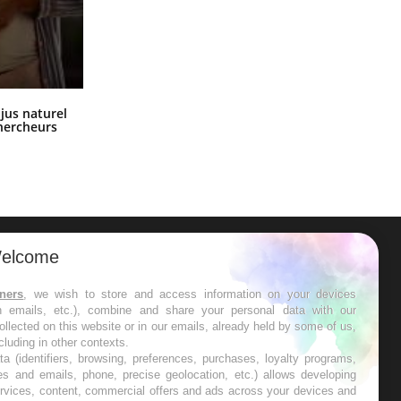
Comment oublier les écrans en
 jus naturel
vacances ?
chercheurs
elcome
ER
tners
, we wish to store and access information on your devices
in emails, etc.), combine and share your personal data with our
s les semaines les meilleures
ollected on this website or in our emails, already held by some of us,
ncluding in other contexts.
ta (identifiers, browsing, preferences, purchases, loyalty programs,
es and emails, phone, precise geolocation, etc.) allows developing
ervices, content, commercial offers and ads across your devices and