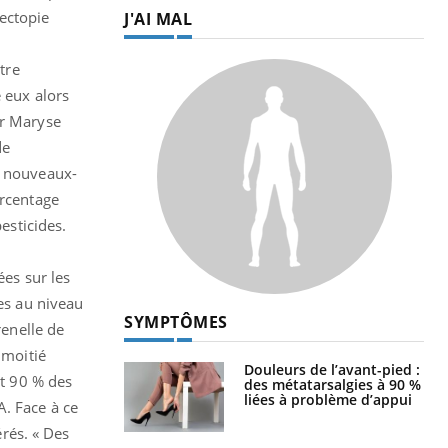
 air… Nos mains
défis, mais ...
ectopie
Un
You
fac
tre
pr
e eux alors
Un 
Dr Maryse
mut
de
san
s nouveaux-
num
urcentage
esticides.
LES MALADIES
ées sur les
des au niveau
Hypotension
renelle de
orthostatique : quand la
pression artérielle chute
 moitié
au lever
nt 90 % des
A. Face à ce
Drépanocytose : une
déformation des globules
érés. « Des
rouges aux conséquences