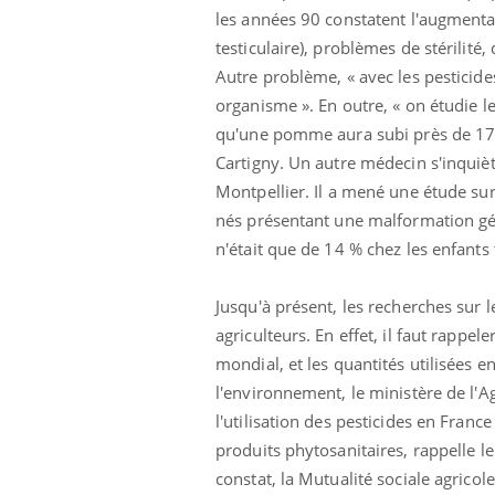
'un proche c'est
carence en fer sont multiples ce qui la rend
pat
les années 90 constatent l'augmenta
...
testiculaire), problèmes de stérilité,
Autre problème, « avec les pesticides
organisme ». En outre, « on étudie l
qu'une pomme aura subi près de 17 t
Cartigny. Un autre médecin s'inquiè
Montpellier. Il a mené une étude su
nés présentant une malformation géni
n'était que de 14 % chez les enfants 
Jusqu'à présent, les recherches sur l
agriculteurs. En effet, il faut rapp
mondial, et les quantités utilisées e
l'environnement, le ministère de l'A
l'utilisation des pesticides en Fran
produits phytosanitaires, rappelle l
constat, la Mutualité sociale agricole