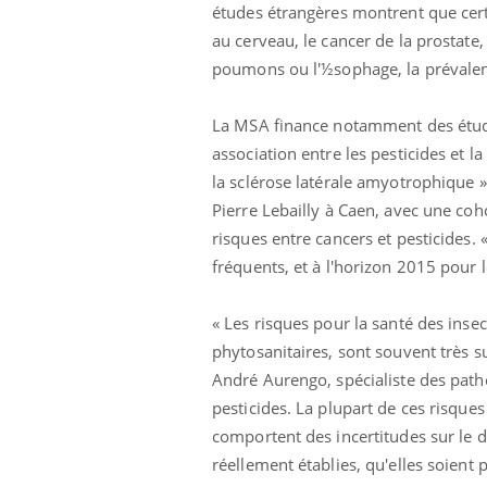
études étrangères montrent que cert
au cerveau, le cancer de la prostat
poumons ou l'½sophage, la prévalen
La MSA finance notamment des étude
association entre les pesticides et l
la sclérose latérale amyotrophique 
Pierre Lebailly à Caen, avec une co
risques entre cancers et pesticides.
fréquents, et à l'horizon 2015 pour 
« Les risques pour la santé des inse
phytosanitaires, sont souvent très s
André Aurengo, spécialiste des patho
pesticides. La plupart de ces risque
comportent des incertitudes sur le
réellement établies, qu'elles soient 