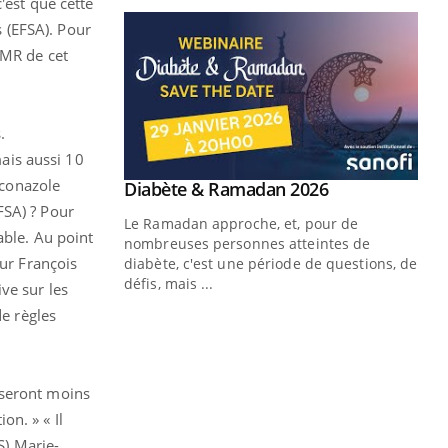
'est que cette
 (EFSA). Pour
LMR de cet
.
ais aussi 10
aconazole
FSA) ? Pour
able. Au point
our François
ve sur les
de règles
 seront moins
n. » « Il
S) Marie-