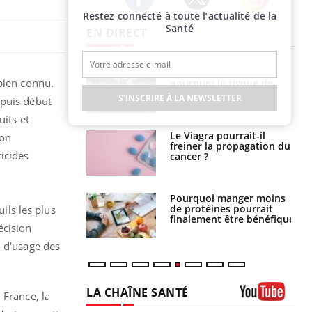
Restez connecté à toute l’actualité de la
Twitter
Facebook
Instagram
Santé
EN DIRECT
e empêche-t-elle
Fortes chaleurs :
bien connu.
r la nuit ?
pourquoi le risque de
noyade grimpe-t-il ?
S'INSCRIRE À LA NEWSLETTER
epuis début
uits et
 fin du comprimé
Le Viagra pourrait-il
ion
 jours se profile-t-
freiner la propagation du
icides
n ?
cancer ?
i votre ventre
Pourquoi manger moins
il les premiers
de protéines pourrait
ils les plus
 vos vacances ?
finalement être bénéfique
écision
n d'usage des
 France, la