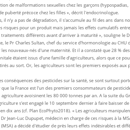
ients comme parfois chez les soignants.
soleil, activités en plein
tion de malformations sexuelles chez les garçons (hypospadias, 
sont ...
 de puberté précoce chez les filles », décrit l'endocrinologue.
, il n'y a pas de dégradation, il s'accumule au fil des ans dans no
es risques pour un produit mais jamais les effets cumulatifs entr
raitements différents avant d'arriver à maturité », souligne le 
te, le Pr Charles Sultan, chef du service d'hormonologie au CHU 
r les nouveaux-nés d'une maternité. Et il a constaté que 28 % de
tale étaient issus d'une famille d'agriculteurs, alors que ce po
tirés au sort. Or, les agriculteurs sont les premiers exposés aux p
es conséquences des pesticides sur la santé, se sont surtout port
eler que la France est l'un des premiers consommateurs de pestici
n agriculture avoisinent les 80 000 tonnes par an. A la suite du G
griculture s'est engagé le 10 septembre dernier à faire baisser de
ce en dix ans (cf. Plan EcoPhyto2018). « Les agriculteurs manipule
e Dr Jean-Luc Dupupet, médecin en charge de ces risques à la MS
 (MSA) a décidé d'étudier de près leurs effets indésirables et diff