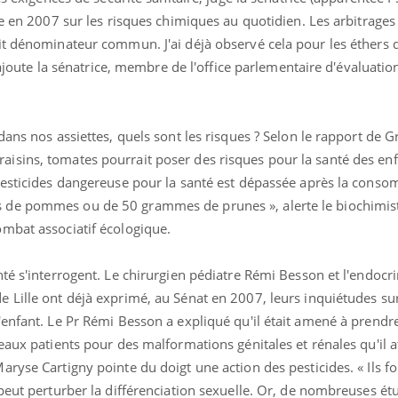
ée en 2007 sur les risques chimiques au quotidien. Les arbitrages
it dénominateur commun. J'ai déjà observé cela pour les éthers d
, ajoute la sénatrice, membre de l'office parlementaire d'évaluatio
dans nos assiettes, quels sont les risques ? Selon le rapport de G
sins, tomates pourrait poser des risques pour la santé des enf
pesticides dangereuse pour la santé est dépassée après la cons
 de pommes ou de 50 grammes de prunes », alerte le biochimis
mbat associatif écologique.
té s'interrogent. Le chirurgien pédiatre Rémi Besson et l'endocr
 Lille ont déjà exprimé, au Sénat en 2007, leurs inquiétudes sur
uline & Charge mentale : et si on
Eczéma Chronique des
'enfant. Le Pr Rémi Besson a expliqué qu'il était amené à prendr
tube
Youtube
Youtube
Y
it en parler??
préparer pour l’été !
eaux patients pour des malformations génitales et rénales qu'il at
ryse Cartigny pointe du doigt une action des pesticides. « Ils fo
026, l'insuline dans le diabète de type 2
L'été arrive… et avec lui,
e entourée d'idées reçues chez les
rythme de vie ! Vacances, 
peut perturber la différenciation sexuelle. Or, de nombreuses ét