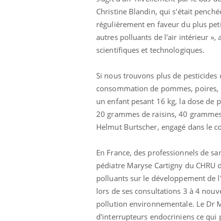
Christine Blandin, qui s'était pench
régulièrement en faveur du plus pet
autres polluants de l'air intérieur »
scientifiques et technologiques.
Si nous trouvons plus de pesticides 
consommation de pommes, poires, rai
un enfant pesant 16 kg, la dose de 
20 grammes de raisins, 40 grammes
Helmut Burtscher, engagé dans le co
En France, des professionnels de san
pédiatre Maryse Cartigny du CHRU de
 Mains :
Carence en fer : comprendre pour
Ins
polluants sur le développement de l
Youtube
You
Youtube
Youtube
prévenir
osa
lors de ses consultations 3 à 4 nouv
pollution environnementale. Le Dr Ma
aciles à aborder...
Fatigue, irritabilité, brouillard mental ou
En 2
poser des
même alopécie… Les symptômes de la
rest
d'interrupteurs endocriniens ce qui 