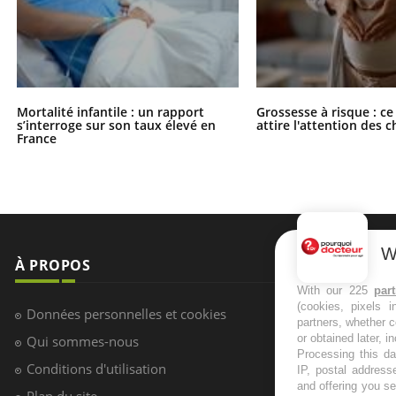
Mortalité infantile : un rapport
Grossesse à risque : ce
s’interroge sur son taux élevé en
attire l'attention des 
France
W
À PROPOS
NEWSLETT
With our 225
par
(cookies, pixels 
Recevez toute
Données personnelles et cookies
partners, whether c
infos santé
or obtained later, i
Qui sommes-nous
Processing this da
Conditions d'utilisation
IP, postal address
and offering you s
Plan du site