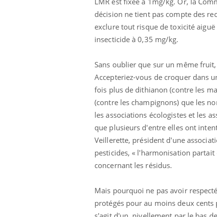
LMR est fixée à 1mg/kg. Or, la Commi
décision ne tient pas compte des r
exclure tout risque de toxicité aig
insecticide à 0,35 mg/kg.
Sans oublier que sur un même fruit,
Accepteriez-vous de croquer dans u
fois plus de dithianon (contre les ma
(contre les champignons) que les no
les associations écologistes et les 
que plusieurs d'entre elles ont inte
Veillerette, président d'une associa
pesticides, « l'harmonisation partait
concernant les résidus.
Mais pourquoi ne pas avoir respecté
protégés pour au moins deux cents pe
s'agit d'un nivellement par le bas de