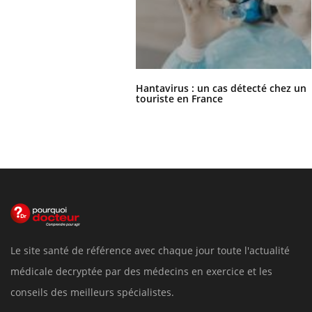
Hantavirus : un cas détecté chez un
touriste en France
Le site santé de référence avec chaque jour toute l'actualité
médicale decryptée par des médecins en exercice et les
conseils des meilleurs spécialistes.