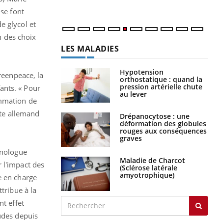
 se font
e glycol et
n des choix
LA CHAÎNE SANTÉ
reenpeace, la
Youtube
ants. « Pour
ommation de
te allemand
inologue
 l'impact des
Youtube
 Mains : se
Diabète & Ramadan 2026
e en charge
Youtube
outube
tribue à la
Le Ramadan approche, et, pour de
nt effet
 un tout nouveau
nombreuses personnes atteintes de
plage, piscine,
diabète, c'est une période de questions, de
udes depuis