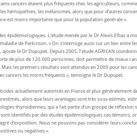
ains cancers étaient plus fréquents chez les agriculteurs, comm
e, les hémopathies, les mélanomes, alors que pour d'autres canc
ce est moins importante que pour la population générale ».
s épidémiologiques. L'étude menée par le Dr Alexis Elbaz a m
a maladie de Parkinson. « On s'interroge aussi sur un lien entre le
», ajoute le Dr Dupupet. Depuis 2005, l'étude AGRICAN coordonn
horte de plus de 120 000 personnes, doit permettre de mieux cara
 « Mais les premiers résultats sont attendus en 2009 pour les canc
les cancers les moins fréquents », témoigne le Dr Dupupet.
cticides actuellement autorisés en France et plus généralement d
urestimés, alors que leurs avantages sont très sous-estimés, esti
logies thyroïdiennes, qui a fait partie d'un groupe de réflexion s
s sont identifiés par des études épidémiologiques cas-témoins, or 
 degré d'exposition. Nous ne pouvons pas considérer leurs conc
positives ou négatives ».