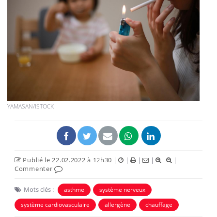
YAMASAN/ISTOCK
Publié le 22.02.2022 à 12h30
|
|
|
|
|
Commenter
Mots clés :
asthme
système nerveux
système cardiovasculaire
allergène
chauffage