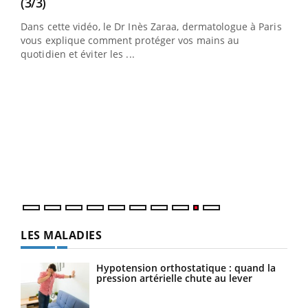
Youtube
(3/3)
au
Dans cette vidéo, le Dr Inès Zaraa, dermatologue à Paris,
,
vous explique comment protéger vos mains au
quotidien et éviter les ...
Ecz
You
(2/3
Une 
une 
une i
LES MALADIES
Hypotension orthostatique : quand la
pression artérielle chute au lever