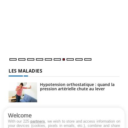
Qua
You
"Les
trav
DRH 
LES MALADIES
Hypotension orthostatique : quand la
pression artérielle chute au lever
Drépanocytose : une déformation des
globules rouges aux conséquences
Welcome
graves
With our 225
partners
, we wish to store and access information on
your devices (cookies, pixels in emails, etc.), combine and share