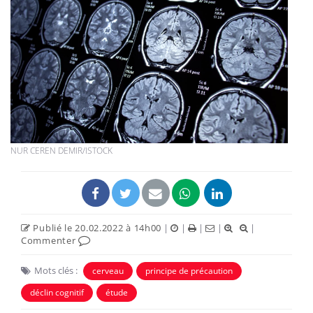
NUR CEREN DEMIR/ISTOCK
Publié le 20.02.2022 à 14h00
|
|
|
|
|
Commenter
Mots clés :
cerveau
principe de précaution
déclin cognitif
étude