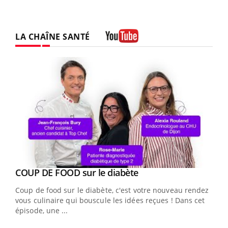
LA CHAÎNE SANTÉ
Youtube
Youtube
cès
COUP DE FOOD sur le diabète
Youtube
Coup de food sur le diabète, c'est votre nouveau rendez-
 en
vous culinaire qui bouscule les idées reçues ! Dans cet
u
épisode, une ...