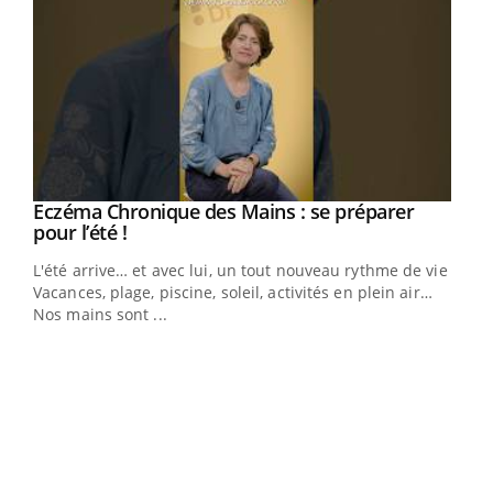
Eczéma Chronique des Mains : se préparer
Youtube
Youtube
pour l’été !
L'été arrive… et avec lui, un tout nouveau rythme de vie !
Vacances, plage, piscine, soleil, activités en plein air…
Nos mains sont ...
Youtube
Diabète & Ramadan 2026
Un 
Youtube
You
à l
Le Ramadan approche, et, pour de nombreuses
Un é
personnes atteintes de diabète, c'est une période de
mati
questions, de défis, mais ...