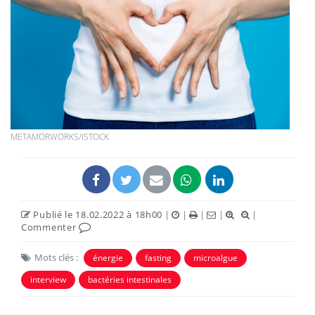
METAMORWORKS/ISTOCK
Publié le 18.02.2022 à 18h00
|
|
|
|
|
Commenter
Mots clés :
énergie
fasting
microalgue
interview
bactéries intestinales